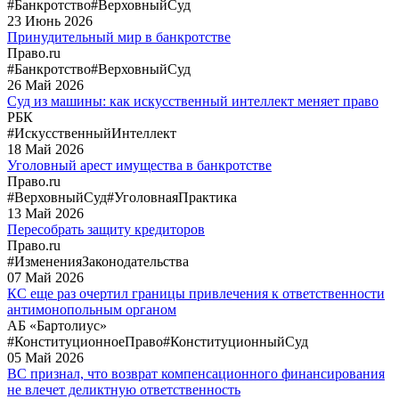
#Банкротство
#ВерховныйСуд
23
Июнь
2026
Принудительный мир в банкротстве
Право.ru
#Банкротство
#ВерховныйСуд
26
Май
2026
Суд из машины: как искусственный интеллект меняет право
РБК
#ИскусственныйИнтеллект
18
Май
2026
Уголовный арест имущества в банкротстве
Право.ru
#ВерховныйСуд
#УголовнаяПрактика
13
Май
2026
Пересобрать защиту кредиторов
Право.ru
#ИзмененияЗаконодательства
07
Май
2026
КС еще раз очертил границы привлечения к ответственности
антимонопольным органом
АБ «Бартолиус»
#КонституционноеПраво
#КонституционныйСуд
05
Май
2026
ВС признал, что возврат компенсационного финансирования
не влечет деликтную ответственность