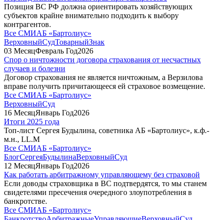
Позиция ВС РФ должна ориентировать хозяйствующих
субъектов крайне внимательно подходить к выбору
контрагентов.
Все СМИ
АБ «Бартолиус»
ВерховныйСуд
ТоварныйЗнак
03
Месяц
Февраль
Год
2026
Спор о ничтожности договора страхования от несчастных
случаев и болезни
Договор страхования не является ничтожным, а Верзилова
вправе получить причитающееся ей страховое возмещение.
Все СМИ
АБ «Бартолиус»
ВерховныйСуд
16
Месяц
Январь
Год
2026
Итоги 2025 года
Топ-лист Сергея Будылина, советника АБ «Бартолиус», к.ф.-
м.н., LL.M
Все СМИ
АБ «Бартолиус»
БлогСергеяБудылина
ВерховныйСуд
12
Месяц
Январь
Год
2026
Как работать арбитражному управляющему без страховой
Если доводы страховщика в ВС подтвердятся, то мы станем
свидетелями пресечения очередного злоупотребления в
банкротстве.
Все СМИ
АБ «Бартолиус»
Банкротство
АрбитражныеУправляющие
ВерховныйСуд