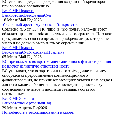
ВС уточнил пределы преодоления возражений кредиторов
при мировых соглашениях.
Все СМИ
Право.ru
Банкротство
ВерховныйСуд
18
Месяц
Май
Год
2026
Уголовный арест имущества в банкротстве
Согласно п. 5 ст. 334 ГК, лицо, в чью пользу наложен арест,
обладает правами и обязанностями залогодержателя. Но залог
прекращается, если его предмет приобрело лицо, которое не
знало и не должно было знать об обременении.
Все СМИ
Право.ru
ВерховныйСуд
УголовнаяПрактика
05
Месяц
Май
Год
2026
ВС признал, что возврат компенсационного финансирования
не влечет деликтную ответственность
ВС указывает, что возврат реального займа, даже если заем
опосредовал предоставление компенсационного
финансирования, не причиняет заемщику убытки и не создает
для него какие-либо негативные последствия, поскольку
соотношение активов и пассивов заемщика остается
неизменным.
Все СМИ
Zakon.ru
Банкротство
ВерховныйСуд
29
Месяц
Апрель
Год
2026
Потребность в реформировании надзора