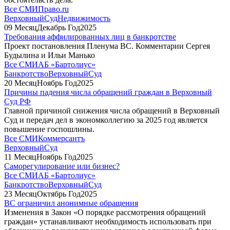
Все СМИ
Право.ru
ВерховныйСуд
Недвижимость
09
Месяц
Декабрь
Год
2025
Требования аффилированных лиц в банкротстве
Проект постановления Пленума ВС. Комментарии Сергея
Будылина и Ильи Манько
Все СМИ
АБ «Бартолиус»
Банкротство
ВерховныйСуд
20
Месяц
Ноябрь
Год
2025
Причины падения числа обращений граждан в Верховный
Суд РФ
Главной причиной снижения числа обращений в Верховный
Суд и передач дел в экономколлегию за 2025 год является
повышение госпошлины.
Все СМИ
Коммерсантъ
ВерховныйСуд
11
Месяц
Ноябрь
Год
2025
Саморегулирование или бизнес?
Все СМИ
АБ «Бартолиус»
Банкротство
ВерховныйСуд
23
Месяц
Октябрь
Год
2025
ВС ограничил анонимные обращения
Изменения в Закон «О порядке рассмотрения обращений
граждан» устанавливают необходимость использовать при