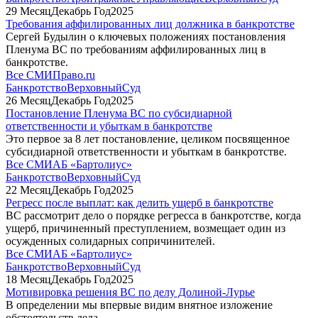
29
Месяц
Декабрь
Год
2025
Требования аффилированных лиц должника в банкротстве
Сергей Будылин о ключевых положениях постановления
Пленума ВС по требованиям аффилированных лиц в
банкротстве.
Все СМИ
Право.ru
Банкротство
ВерховныйСуд
26
Месяц
Декабрь
Год
2025
Постановление Пленума ВС по субсидиарной
ответственности и убыткам в банкротстве
Это первое за 8 лет постановление, целиком посвященное
субсидиарной ответственности и убыткам в банкротстве.
Все СМИ
АБ «Бартолиус»
Банкротство
ВерховныйСуд
22
Месяц
Декабрь
Год
2025
Регресс после выплат: как делить ущерб в банкротстве
ВС рассмотрит дело о порядке регресса в банкротстве, когда
ущерб, причиненный преступлением, возмещает один из
осужденных солидарных сопричинителей.
Все СМИ
АБ «Бартолиус»
Банкротство
ВерховныйСуд
18
Месяц
Декабрь
Год
2025
Мотивировка решения ВС по делу Долиной-Лурье
В определении мы впервые видим внятное изложение
обстоятельств дела.