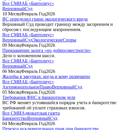
Все СМИ
АБ «Бартолиус»
ВерховныйСуд
10
Месяц
Февраль
Год
2026
ВС определил грани экологического вреда
Верховный Суд проводит границу между засорением и
сбросом с последующим захоронением.
Все СМИ
АБ «Бартолиус»
ВерховныйСуд
ЭкологическиеСпоры
09
Месяц
Февраль
Год
2026
Прекращение залога «по добросовестности»
Дело о заложенном шасси.
Все СМИ
АБ «Бартолиус»
ВерховныйСуд
06
Месяц
Февраль
Год
2026
Жалобы в закупках: когда и кому разрешено
Все СМИ
АБ «Бартолиус»
АнтимонопольноеПраво
ВерховныйСуд
05
Месяц
Февраль
Год
2026
Требования ФНС в банкротном деле
ВС РФ меняет устоявшийся порядок учета в банкротстве
требований об уплате страховых взносов.
Все СМИ
Адвокатская газета
Банкротство
ВерховныйСуд
04
Месяц
Февраль
Год
2026
Переход исключительных прав при банкротстве