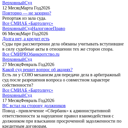
ВерховныйСуд
12
Месяц
Марта
Год
2026
Повторно — не зазорно?
Репортаж из зала суда.
Все СМИ
АБ «Бартолиус»
ВерховныйСуд
НалоговоеПраво
06
Месяц
Март
Год
2026
Долга нет, а кредит есть
Суды при рассмотрении дела обязаны учитывать вступившие
в силу судебные акты в отношении тех же сторон спора.
Все СМИ
PROбанкротство.ru
ВерховныйСуд
27
Месяц
Февраль
Год
2026
Какой суд решит вопрос об акциях?
Есть ли у СОЮ механизм для передачи дела в арбитражный
суд после разрешения вопроса о совместном характере
собственности?
Все СМИ
АБ «Бартолиус»
ВерховныйСуд
17
Месяц
Февраль
Год
2026
ВС встал на сторону должников
Повод - привлечение «Сбербанк» к административной
ответственности за нарушение правил взаимодействия с
должником при взыскании просроченной задолженности по
кредитным договорам.