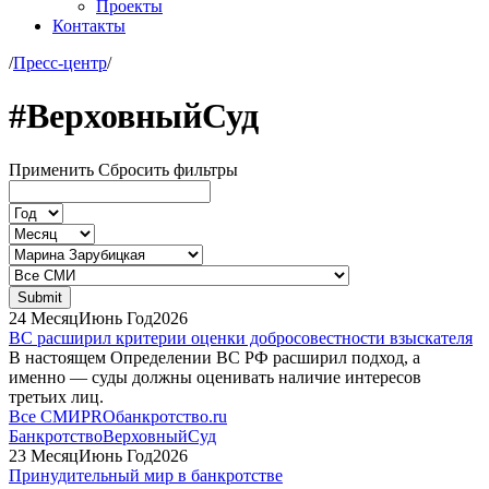
Проекты
Контакты
/
Пресс-центр
/
#ВерховныйСуд
Применить
Сбросить фильтры
24
Месяц
Июнь
Год
2026
ВС расширил критерии оценки добросовестности взыскателя
В настоящем Определении ВС РФ расширил подход, а
именно — суды должны оценивать наличие интересов
третьих лиц.
Все СМИ
PROбанкротство.ru
Банкротство
ВерховныйСуд
23
Месяц
Июнь
Год
2026
Принудительный мир в банкротстве