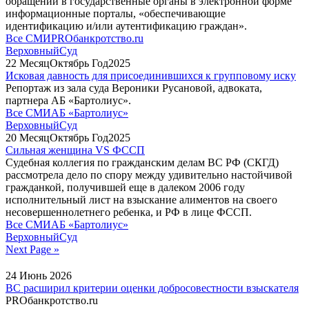
обращении в государственные органы в электронной форме
информационные порталы, «обеспечивающие
идентификацию и/или аутентификацию граждан».
Все СМИ
PROбанкротство.ru
ВерховныйСуд
22
Месяц
Октябрь
Год
2025
Исковая давность для присоединившихся к групповому иску
Репортаж из зала суда Вероники Русановой, адвоката,
партнера АБ «Бартолиус».
Все СМИ
АБ «Бартолиус»
ВерховныйСуд
20
Месяц
Октябрь
Год
2025
Сильная женщина VS ФССП
Судебная коллегия по гражданским делам ВС РФ (СКГД)
рассмотрела дело по спору между удивительно настойчивой
гражданкой, получившей еще в далеком 2006 году
исполнительный лист на взыскание алиментов на своего
несовершеннолетнего ребенка, и РФ в лице ФССП.
Все СМИ
АБ «Бартолиус»
ВерховныйСуд
Next Page »
24
Июнь
2026
ВС расширил критерии оценки добросовестности взыскателя
PROбанкротство.ru