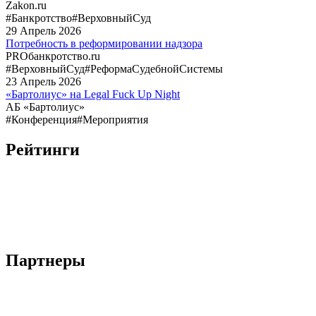
Zakon.ru
#Банкротство
#ВерховныйСуд
29
Апрель
2026
Потребность в реформировании надзора
PROбанкротство.ru
#ВерховныйСуд
#РеформаСудебнойСистемы
23
Апрель
2026
«Бартолиус» на Legal Fuck Up Night
АБ «Бартолиус»
#Конференция
#Мероприятия
Рейтинги
Партнеры