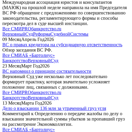
Международная ассоциация юристов и консультантов
(МАЮК) на прошлой неделе направила на имя Председателя
ВС РФ обращение с предложениями по совершенствованию
законодательства, регламентирующего формы и способы
пересмотра дел в суде высшей инстанции.
Все СМИ
PROбанкротство.ru
ВерховныйСуд
РеформаСудебнойСистемы
09
Месяц
Апрель
Год
2026
ВС о правах кредитора на субсидиарную отсветственность
Обзор заседания ВС РФ.
Все СМИ
АБ «Бартолиус»
Банкротство
ВерховныйСуд
23
Месяц
Март
Год
2026
ВС напомнил о принципе состязательности
Верховный Суд уже несколько лет последовательно
формирует практику, которая значительно усложняет
положение лиц, связанных с должниками.
Все СМИ
PROбанкротство.ru
Банкротство
ВерховныйСуд
13
Месяц
Марта
Год
2026
Дело о взыскании 136 млн за утраченный груз угля
Комментарий к Определению о передаче жалобы по делу о
взыскании значительной суммы убытков за пропавший груз
на рассмотрение Экономколлегии.
Все СМИ
АБ «Бартолиус»