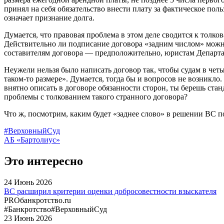
принял на себя обязательство внести плату за фактическое пол
означает признание долга.
Думается, что правовая проблема в этом деле сводится к толк
Действительно ли подписание договора «задним числом» можно
составителям договора — предположительно, юристам Департа
Неужели нельзя было написать договор так, чтобы судам в четы
таком-то размере». Думается, тогда бы и вопросов не возникло.
внятно описать в договоре обязанности сторон, ты берешь ста
проблемы с толкованием такого странного договора?
Что ж, посмотрим, каким будет «заднее слово» в решении ВС 
#ВерховныйСуд
АБ «Бартолиус»
Это интересно
24
Июнь
2026
ВС расширил критерии оценки добросовестности взыскателя
PROбанкротство.ru
#Банкротство
#ВерховныйСуд
23
Июнь
2026