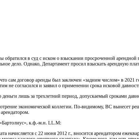
ы обратился в суд с иском о взыскании просроченной арендной п
ьное дело. Однако, Департамент просил взыскать арендную плату
 что сам договор аренды был заключен «задним числом» в 2021 го
тим не согласился и заявил о применении срока исковой давност
 деньги лишь за трехлетний период, допускаемый сроками давнос
отрение экономической коллегии. По-видимому, ВС вынесет реше
 арендатором.
Бартолиус», к.ф.-м.н. LL.M:
лата начисляется с 22 июня 2012 г., вносится арендатором ежек
 месяца каждого отчетного квартала». Кроме того, там есть при