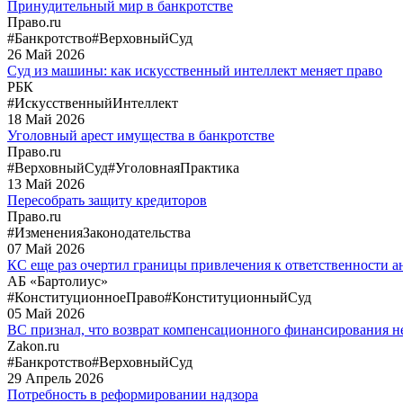
Принудительный мир в банкротстве
Право.ru
#Банкротство
#ВерховныйСуд
26
Май
2026
Суд из машины: как искусственный интеллект меняет право
РБК
#ИскусственныйИнтеллект
18
Май
2026
Уголовный арест имущества в банкротстве
Право.ru
#ВерховныйСуд
#УголовнаяПрактика
13
Май
2026
Пересобрать защиту кредиторов
Право.ru
#ИзмененияЗаконодательства
07
Май
2026
КС еще раз очертил границы привлечения к ответственности
АБ «Бартолиус»
#КонституционноеПраво
#КонституционныйСуд
05
Май
2026
ВС признал, что возврат компенсационного финансирования не
Zakon.ru
#Банкротство
#ВерховныйСуд
29
Апрель
2026
Потребность в реформировании надзора