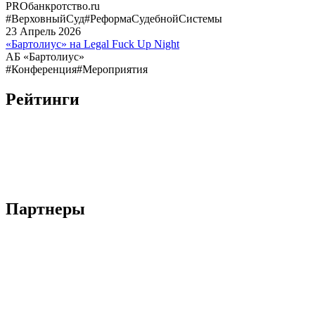
PROбанкротство.ru
#ВерховныйСуд
#РеформаСудебнойСистемы
23
Апрель
2026
«Бартолиус» на Legal Fuck Up Night
АБ «Бартолиус»
#Конференция
#Мероприятия
Рейтинги
Партнеры