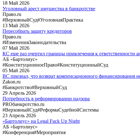
18
Май
2026
Уголовный арест имущества в банкротстве
Право.ru
#ВерховныйСуд
#УголовнаяПрактика
13
Май
2026
Пересобрать защиту кредиторов
Право.ru
#ИзмененияЗаконодательства
07
Май
2026
КС еще раз очертил границы привлечения к ответственности
АБ «Бартолиус»
#КонституционноеПраво
#КонституционныйСуд
05
Май
2026
ВС признал, что возврат компенсационного финансирования не
Zakon.ru
#Банкротство
#ВерховныйСуд
29
Апрель
2026
Потребность в реформировании надзора
PROбанкротство.ru
#ВерховныйСуд
#РеформаСудебнойСистемы
23
Апрель
2026
«Бартолиус» на Legal Fuck Up Night
АБ «Бартолиус»
#Конференция
#Мероприятия