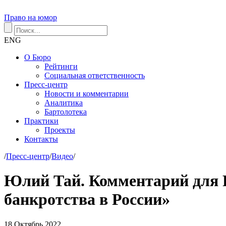
Право на юмор
ENG
О Бюро
Рейтинги
Социальная ответственность
Пресс-центр
Новости и комментарии
Аналитика
Бартолотека
Практики
Проекты
Контакты
/
Пресс-центр
/
Видео
/
Юлий Тай. Комментарий для 
банкротства в России»
18
Октябрь
2022