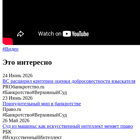
#Видео
Это интересно
24
Июнь
2026
ВС расширил критерии оценки добросовестности взыскателя
PROбанкротство.ru
#Банкротство
#ВерховныйСуд
23
Июнь
2026
Принудительный мир в банкротстве
Право.ru
#Банкротство
#ВерховныйСуд
26
Май
2026
Суд из машины: как искусственный интеллект меняет право
РБК
#ИскусственныйИнтеллект