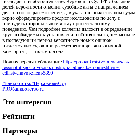
исследования обстоятельству. Верховный Суд РФ с большой
долей вероятности отменит судебные акты с направлением
дела на новое рассмотрение, дав указание нижестоящим судам
верно сформулировать предмет исследования по делу и
принудить стороны к активному процессуальному
поведению. Чем подробнее коллегия изложит в определении
круг необходимых к установлению обстоятельств, тем меньше
в последующий период вероятность новых ошибок
нижестоящих судов при рассмотрении дел аналогичной
категории», — пояснила она.
Полная версия публикации:
https://probankrotstvo.ru/news/vs-
rassmotrit-spor-o-vozmoznosti-priznat-neziloe-pomeshhenie-
edinstvennym-zilem-5390
#Банкротство
#ВерховныйСуд
PROбанкротство.ru
Это интересно
Рейтинги
Партнеры