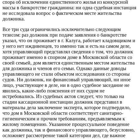
спора об исключении единственного жилья из конкурсной
массы в банкротстве гражданина: ни одна судебная инстанция
не исследовала вопрос о фактическом месте жительства
должника.
Все три суда ограничились исключительно следующим
тезисом: раз должник при подаче заявления о банкротстве
указал, что он проживает в г. Калуга, работает кладовщиком и
у него нет иждивенцев, то именно так и есть на самом деле,
хотя управляющий представлял сведения о том, что должник
проживает именно в спорном доме в Московской области со
своей семьей, дом является единственным местом жительства
для должника и членов его семьи. Однако данные доводы
управляющего не стали объектом исследования со стороны
судов. Ни должник, ни финансовый управляющий, ни иное
лицо, участвующее в деле, ни в одно судебное заседание не
явились, какие-либо пояснения от них судом не
истребовались. Из судебных актов следует, что только на
стадии кассационной инстанции должник представил в
материалы дела заключение эксперта, которое подтвердило,
что дом в Московской области соответствует санитарно-
гигиеническим и прочим требованиям, предъявляемым к
жилому помещению. Указанное процессуальное поведение
как должника, так и финансового управляющего, безусловно,
осложняет рассмотрение такой категории дел, где важное