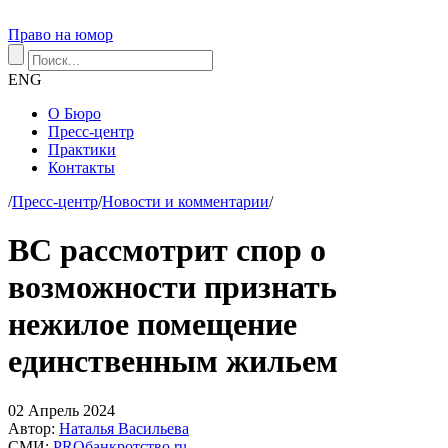
Право на юмор
ENG
О Бюро
Пресс-центр
Практики
Контакты
/
Пресс-центр
/
Новости и комментарии
/
ВС рассмотрит спор о
возможности признать
нежилое помещение
единственным жильем
02
Апрель
2024
Автор:
Наталья Васильева
СМИ:
PROбанкротство.ru