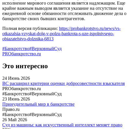
исполнение мирового соглашения является надлежащим. Еще
крайне важным выводом является указание на отсутствие на
ежедневной основе обязанности отслеживать движение дела о
банкротстве своих бывших контрагентов.
Полная версия публикации:
https://probankrotstvo.ru/news/vs-
otkazalsia-vzyskat-dolg-v-polzu-bankrota-s-uze-ispolnivsego-
obiazatelstvo-dolznika-6813
#Банкротство
#ВерховныйСуд
PROбанкротство.ru
Это интересно
24
Июнь
2026
ВС расширил критерии оценки добросовестности взыскателя
PROбанкротство.ru
#Банкротство
#ВерховныйСуд
23
Июнь
2026
Принудительный мир в банкротстве
Право.ru
#Банкротство
#ВерховныйСуд
26
Май
2026
Суд из машины: как искусственный интеллект меняет право