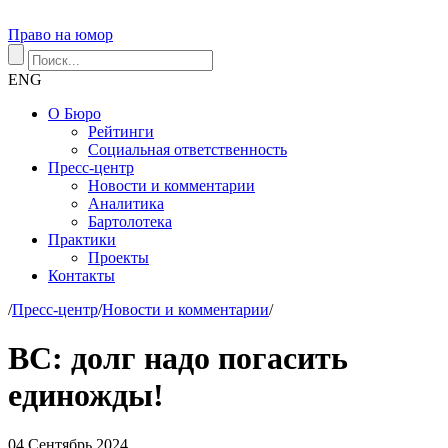
Право на юмор
ENG
О Бюро
Рейтинги
Социальная ответственность
Пресс-центр
Новости и комментарии
Аналитика
Бартолотека
Практики
Проекты
Контакты
/
Пресс-центр
/
Новости и комментарии
/
ВС: долг надо погасить
единожды!
04
Сентябрь
2024