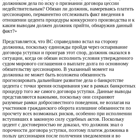
должником дела по иску о признании договора цессии
недействительным? Обязан ли должник, намереваясь платить
цессионарию, перманентно отслеживать факт введения в
отношении цедента процедуры конкурсного производства и к
каким выводам должен должник прийти, обнаружив данный
факт?»
Представляется, что ВС справедливо встал на сторону
должника, поскольку единожды пройдя через оспаривание
договора уступки и проиграв этот спор, должник оказался в
ситуации, когда он обязан исполнить условия утвержденного
судом мирового соглашения о выплате долга по основному
обязательству цессионарию. В указанный момент на
должника не может быть возложена обязанность
прогнозировать дальнейшее развитие дела о банкротстве
цедента с точки зрения оспаривания уже в рамках банкротных
процедур того же самого договора уступки. Данные выводы
представляются важными, поскольку они сохраняют
разумные рамки добросовестного поведения, не возлагая на
участников гражданского оборота излишние обязанности по
просчету всех возможных рисков, особенно при исполнении
вступивших в законную силу судебных актов. Поскольку
цедент с достоверностью не доказал, что должник знал о
порочности договора уступки, поэтому платеж должника в
пользу цессионария после получения уведомления и во