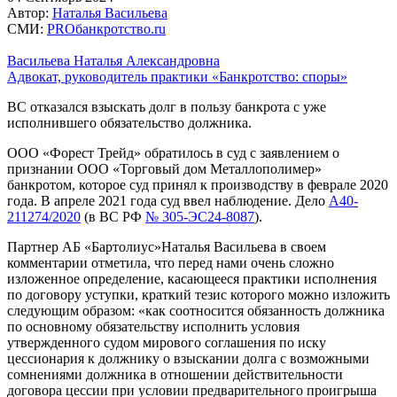
Автор:
Наталья Васильева
СМИ:
PROбанкротство.ru
Васильева Наталья Александровна
Адвокат, руководитель практики «Банкротство: споры»
ВС отказался взыскать долг в пользу банкрота с уже
исполнившего обязательство должника.
ООО «Форест Трейд» обратилось в суд с заявлением о
признании ООО «Торговый дом Металлополимер»
банкротом, которое суд принял к производству в феврале 2020
года. В апреле 2021 года суд ввел наблюдение. Дело
А40-
211274/2020
(в ВС РФ
№ 305-ЭС24-8087
).
Партнер АБ «Бартолиус»Наталья Васильева в своем
комментарии отметила, что перед нами очень сложно
изложенное определение, касающееся практики исполнения
по договору уступки, краткий тезис которого можно изложить
следующим образом: «как соотносится обязанность должника
по основному обязательству исполнить условия
утвержденного судом мирового соглашения по иску
цессионария к должнику о взыскании долга с возможными
сомнениями должника в отношении действительности
договора цессии при условии предварительного проигрыша