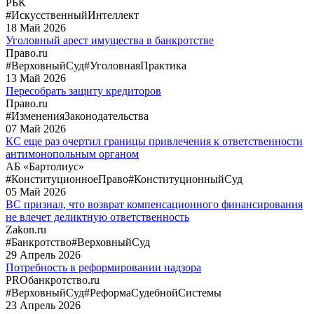
РБК
#ИскусственныйИнтеллект
18
Май
2026
Уголовный арест имущества в банкротстве
Право.ru
#ВерховныйСуд
#УголовнаяПрактика
13
Май
2026
Пересобрать защиту кредиторов
Право.ru
#ИзмененияЗаконодательства
07
Май
2026
КС еще раз очертил границы привлечения к ответственности
антимонопольным органом
АБ «Бартолиус»
#КонституционноеПраво
#КонституционныйСуд
05
Май
2026
ВС признал, что возврат компенсационного финансирования
не влечет деликтную ответственность
Zakon.ru
#Банкротство
#ВерховныйСуд
29
Апрель
2026
Потребность в реформировании надзора
PROбанкротство.ru
#ВерховныйСуд
#РеформаСудебнойСистемы
23
Апрель
2026