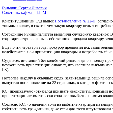
Будылин Сергей Львович
Советник, к.ф-м.н., LL.M
Конституционный Суд вынес
Постановление № 22-П
, согласн
«помимо воли», в связи с чем такую квартиру нельзя истребова
Сотруднице муниципалитета выделили служебную квартиру. Вск
года зарегистрированные собственники продали квартиру заяв
Ещё почти через три года прокурор предъявил иск заявительн
недействительной приватизацию квартиры и истребовать её из
Суды всех инстанций без колебаний решили дело в пользу про
незаконность приватизации означает, что квартира выбыла из в
ГК).
Потерпев неудачу в обычных судах, заявительница решила оспо
выпустил постановление на 22 страницах, в котором фактичес
КС (предсказуемо) отказался признать неконституционными но
приватизации автоматически означает «выбытие помимо воли»
Согласно КС, «о наличии воли на выбытие квартиры из владен
собственность гражданина, даже если для этого отсутствовал