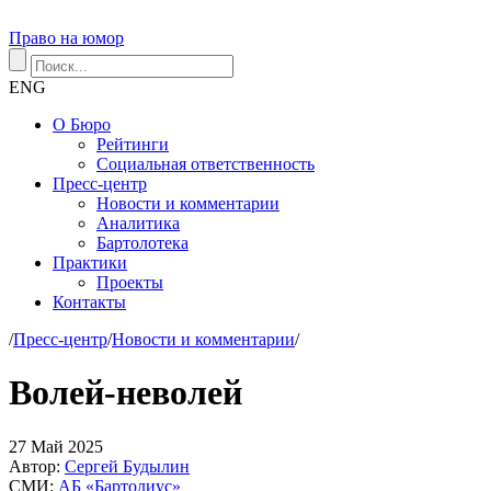
Право на юмор
ENG
О Бюро
Рейтинги
Социальная ответственность
Пресс-центр
Новости и комментарии
Аналитика
Бартолотека
Практики
Проекты
Контакты
/
Пресс-центр
/
Новости и комментарии
/
Волей-неволей
27
Май
2025
Автор:
Сергей Будылин
СМИ:
АБ «Бартолиус»