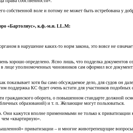
да права собственности».
его собственной воле и потому не может быть истребована у доб
о «Бартолиус», к.ф.-м.н. LL.M:
ганом в нарушение каких-то норм закона, это вовсе не означа
очень хорошо определено. Ясно лишь, что подделка документов 
 в лице уполномоченных чиновников сам оформил все документы 
ак показывает хотя бы само обсуждаемое дело, для судов он дал
этим поддержка КС будет очень кстати для участников подобных 
сти гражданского оборота, о повышенном стандарте должной осм
убличных образований) и т. п. Желающие могут пользоваться.
 Они кажутся вполне применимыми не только к приватизации к
 чем «квартирную».
омышленной» приватизации – и многие животрепещущие вопрос