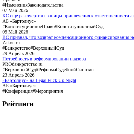
#ИзмененияЗаконодательства
07
Май
2026
КС еще раз очертил границы привлечения к ответственности
АБ «Бартолиус»
#КонституционноеПраво
#КонституционныйСуд
05
Май
2026
ВС признал, что возврат компенсационного финансирования не
Zakon.ru
#Банкротство
#ВерховныйСуд
29
Апрель
2026
Потребность в реформировании надзора
PROбанкротство.ru
#ВерховныйСуд
#РеформаСудебнойСистемы
23
Апрель
2026
«Бартолиус» на Legal Fuck Up Night
АБ «Бартолиус»
#Конференция
#Мероприятия
Рейтинги