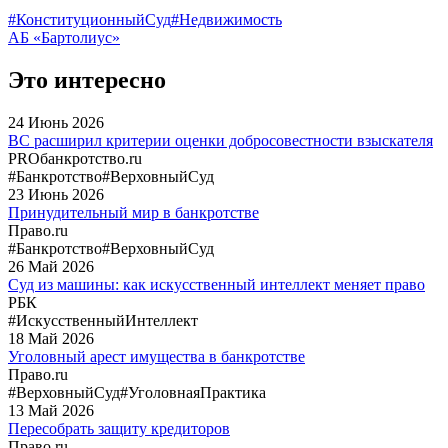
#КонституционныйСуд
#Недвижимость
АБ «Бартолиус»
Это интересно
24
Июнь
2026
ВС расширил критерии оценки добросовестности взыскателя
PROбанкротство.ru
#Банкротство
#ВерховныйСуд
23
Июнь
2026
Принудительный мир в банкротстве
Право.ru
#Банкротство
#ВерховныйСуд
26
Май
2026
Суд из машины: как искусственный интеллект меняет право
РБК
#ИскусственныйИнтеллект
18
Май
2026
Уголовный арест имущества в банкротстве
Право.ru
#ВерховныйСуд
#УголовнаяПрактика
13
Май
2026
Пересобрать защиту кредиторов
Право.ru