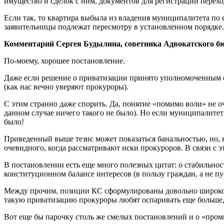
имущество и сделок с ним, документов для регистрации перехо
Если так, то квартира выбыла из владения муниципалитета по 
заявительницы подлежат пересмотру в установленном порядке.
Комментарий Сергея Будылина, советника Адвокатского бюр
По-моему, хорошее постановление.
Даже если решение о приватизации принято уполномоченным ор
(как нас вечно уверяют прокуроры).
С этим странно даже спорить. Да, понятие «помимо воли» не 
данном случае ничего такого не было). Но если муниципалитет
было!
Приведенный выше тезис может показаться банальностью, но, к
очевидного, когда рассматривают иски прокуроров. В связи с 
В постановлении есть еще много полезных цитат: о стабильно
конституционном балансе интересов (в пользу граждан, а не п
Между прочим, позиции КС сформулированы довольно широко.
такую приватизацию прокуроры любят оспаривать еще больше,
Вот еще бы парочку столь же смелых постановлений и о «пр