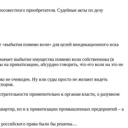
росовестного приобретателя. Судебные акты по делу
ет «выбытия помимо воли» для целей виндикационного иска
означает выбытие имущества помимо воли собственника (в
на приватизацию, абсурдно говорить, что его воли на это не
еко не очевиден. Ну или суды просто не желают видеть
споров.
отрительности применительно к органам власти, о разумном
вартир, но и к приватизации промышленных предприятий – а
ы российского права были бы решены…