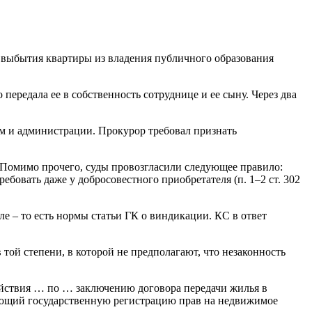
т выбытия квартиры из владения публичного образования
ередала ее в собственность сотруднице и ее сыну. Через два
м и администрации. Прокурор требовал признать
. Помимо прочего, суды провозгласили следующее правило:
бовать даже у добросовестного приобретателя (п. 1–2 ст. 302
ле – то есть нормы статьи ГК о виндикации. КС в ответ
ой степени, в которой не предполагают, что незаконность
ействия … по … заключению договора передачи жилья в
вляющий государственную регистрацию прав на недвижимое