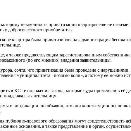
о которому незаконность приватизации квартиры еще не означае
ть у добросовестного приобретателя.
оре квартира была приватизирована: администрация бесплатно п
ительнице.
ице, а также предшествующим зарегистрированным собственника
 незаконного (по его мнению) владения заявительницы.
курора, сочтя, что приватизация была проведена с нарушениями
ладения муниципалитета «помимо воли», а потому её можно истре
рить в КС те положения закона, которые суды применяли в её де
ки поддержал заявительницу.
рмы о виндикации, но объявил, что они конституционны лишь в т
.
ия публично-правового образования могут свидетельствовать д
и законные основания, а также представление в орган, осущест