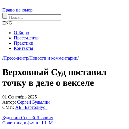
Право на юмор
ENG
О Бюро
Пресс-центр
Практики
Контакты
/
Пресс-центр
/
Новости и комментарии
/
Верховный Суд поставил
точку в деле о векселе
01
Сентябрь
2025
Автор:
Сергей Будылин
СМИ:
АБ «Бартолиус»
Будылин Сергей Львович
Советник, к.ф-м.н., LL.M