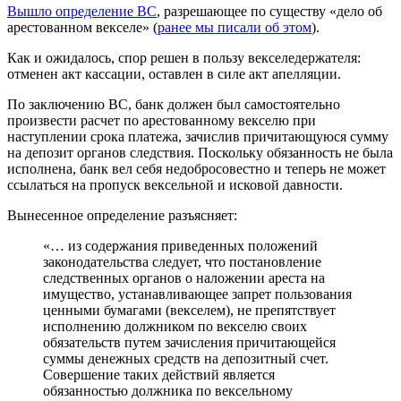
Вышло определение ВС
, разрешающее по существу «дело об
арестованном векселе» (
ранее мы писали об этом
).
Как и ожидалось, спор решен в пользу векселедержателя:
отменен акт кассации, оставлен в силе акт апелляции.
По заключению ВС, банк должен был самостоятельно
произвести расчет по арестованному векселю при
наступлении срока платежа, зачислив причитающуюся сумму
на депозит органов следствия. Поскольку обязанность не была
исполнена, банк вел себя недобросовестно и теперь не может
ссылаться на пропуск вексельной и исковой давности.
Вынесенное определение разъясняет:
«… из содержания приведенных положений
законодательства следует, что постановление
следственных органов о наложении ареста на
имущество, устанавливающее запрет пользования
ценными бумагами (векселем), не препятствует
исполнению должником по векселю своих
обязательств путем зачисления причитающейся
суммы денежных средств на депозитный счет.
Совершение таких действий является
обязанностью должника по вексельному