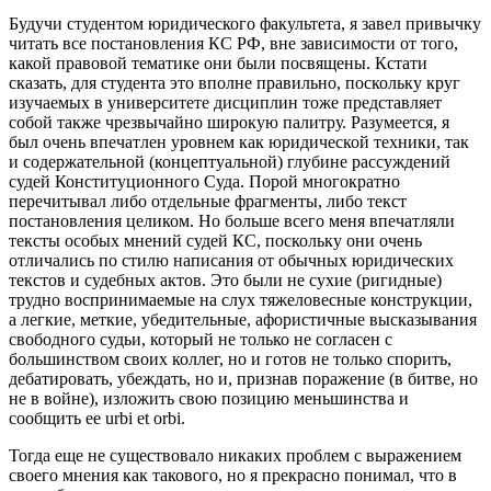
Будучи студентом юридического факультета, я завел привычку
читать все постановления КС РФ, вне зависимости от того,
какой правовой тематике они были посвящены. Кстати
сказать, для студента это вполне правильно, поскольку круг
изучаемых в университете дисциплин тоже представляет
собой также чрезвычайно широкую палитру. Разумеется, я
был очень впечатлен уровнем как юридической техники, так
и содержательной (концептуальной) глубине рассуждений
судей Конституционного Суда. Порой многократно
перечитывал либо отдельные фрагменты, либо текст
постановления целиком. Но больше всего меня впечатляли
тексты особых мнений судей КС, поскольку они очень
отличались по стилю написания от обычных юридических
текстов и судебных актов. Это были не сухие (ригидные)
трудно воспринимаемые на слух тяжеловесные конструкции,
а легкие, меткие, убедительные, афористичные высказывания
свободного судьи, который не только не согласен с
большинством своих коллег, но и готов не только спорить,
дебатировать, убеждать, но и, признав поражение (в битве, но
не в войне), изложить свою позицию меньшинства и
сообщить ее urbi et orbi.
Тогда еще не существовало никаких проблем с выражением
своего мнения как такового, но я прекрасно понимал, что в