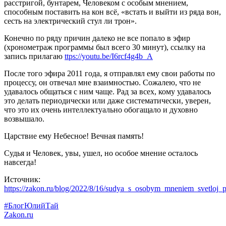
расстригой, бунтарем, Человеком с особым мнением,
способным поставить на кон всё, «встать и выйти из ряда вон,
сесть на электрический стул ли трон».
Конечно по ряду причин далеко не все попало в эфир
(хронометраж программы был всего 30 минут), ссылку на
запись прилагаю
ttps://youtu.be/I6rcf4g4b_A
После того эфира 2011 года, я отправлял ему свои работы по
процессу, он отвечал мне взаимностью. Сожалею, что не
удавалось общаться с ним чаще. Рад за всех, кому удавалось
это делать периодически или даже систематически, уверен,
что это их очень интеллектуально обогащало и духовно
возвышало.
Царствие ему Небесное! Вечная память!
Судья и Человек, увы, ушел, но особое мнение осталось
навсегда!
Источник:
https://zakon.ru/blog/2022/8/16/sudya_s_osobym_mneniem_svetloj_
#БлогЮлийТай
Zakon.ru