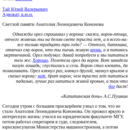
Тай Юлий Валерьевич
Адвокат, к.ю.н.
Светлой памяти Анатолия Леонидовича Кононова
Однажды орел спрашивал у ворона: скажи, ворон-птица,
отчего живешь ты на белом свете триста лет, а я всего-на-
все только тридцать три года? — Оттого, батюшка,
отвечал ему ворон, что ты пьешь живую
кровь
, а я питаюсь
мертвечиной. Орел подумал: давай попробуем и мы питаться
тем же.
Хорошо
. Полетели орел да ворон. Вот завидели
палую лошадь; спустились и сели. Ворон стал клевать, да
похваливать. Орел клюнул раз, клюнул другой, махнул крылом и
сказал ворону:
нет
, брат ворон; чем триста лет питаться
падалью, лучше раз напиться живой кровью, а там что
бог
даст!
«Капитанская дочь» А.С.Пушкин
Сегодня утром с большим прискорбием узнал о том, что не
стало Анатолия Леонидовича Кононова. Он прожил яркую и
интересную жизнь: учился на юридическом факультете МГУ,
потом работал секретарем в суде, следователем,
юрисконсультом Министерства машиностроения, а потом