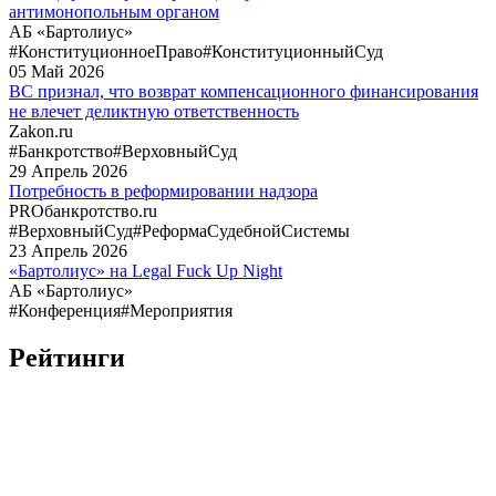
антимонопольным органом
АБ «Бартолиус»
#КонституционноеПраво
#КонституционныйСуд
05
Май
2026
ВС признал, что возврат компенсационного финансирования
не влечет деликтную ответственность
Zakon.ru
#Банкротство
#ВерховныйСуд
29
Апрель
2026
Потребность в реформировании надзора
PROбанкротство.ru
#ВерховныйСуд
#РеформаСудебнойСистемы
23
Апрель
2026
«Бартолиус» на Legal Fuck Up Night
АБ «Бартолиус»
#Конференция
#Мероприятия
Рейтинги