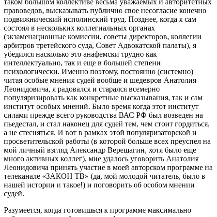
таком большом коллективе весьма уважаемых и авторитетных
правоведов, высказывать публично свое несогласие конечно
подвижнический исполинский труд. Позднее, когда я сам
состоял в нескольких коллегиальных органах
(экзаменационные комиссии, советы директоров, коллегии
арбитров третейского суда, Совет Адвокатской палаты), я
убедился насколько это анафемски трудно как
интеллектуально, так и еще в большей степени
психологически. Именно поэтому, постоянно (системно)
читая особые мнения судей вообще и шедевров Анатолия
Леонидовича, я радовался и старался всемерно
популяризировать как конкретные высказывания, так и сам
институт особых мнений. Было время когда этот институт
силами прежде всего руководства ВАС РФ был возведен на
пьедестал, и стал наконец для судей тем, чем стоит гордиться,
а не стесняться. И вот в рамках этой популяризаторской и
просветительской работы (в которой больше всех преуспел на
мой личный взгляд Александр Верещагин, хотя было еще
много активных коллег), мне удалось уговорить Анатолия
Леонидовича принять участие в моей авторском программе на
телеканале «ЗАКОН ТВ» (да, мой молодой читатель, было в
нашей истории и такое!) и поговорить об особом мнении
судей.
Разумеется, когда готовишься к программе максимально