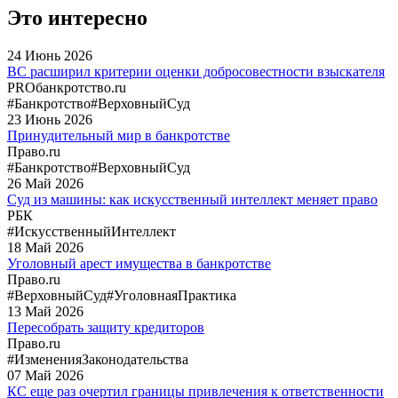
Это интересно
24
Июнь
2026
ВС расширил критерии оценки добросовестности взыскателя
PROбанкротство.ru
#Банкротство
#ВерховныйСуд
23
Июнь
2026
Принудительный мир в банкротстве
Право.ru
#Банкротство
#ВерховныйСуд
26
Май
2026
Суд из машины: как искусственный интеллект меняет право
РБК
#ИскусственныйИнтеллект
18
Май
2026
Уголовный арест имущества в банкротстве
Право.ru
#ВерховныйСуд
#УголовнаяПрактика
13
Май
2026
Пересобрать защиту кредиторов
Право.ru
#ИзмененияЗаконодательства
07
Май
2026
КС еще раз очертил границы привлечения к ответственности