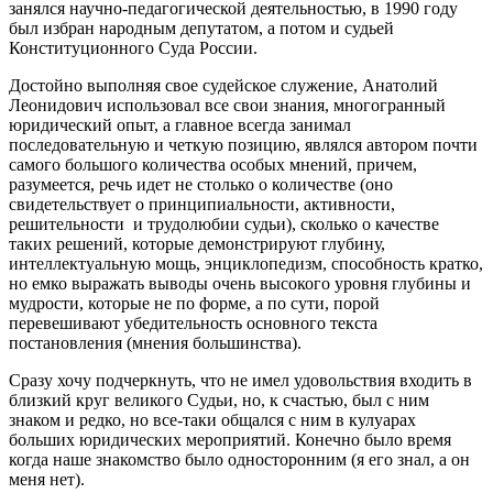
занялся научно-педагогической деятельностью, в 1990 году
был избран народным депутатом, а потом и судьей
Конституционного Суда России.
Достойно выполняя свое судейское служение, Анатолий
Леонидович использовал все свои знания, многогранный
юридический опыт, а главное всегда занимал
последовательную и четкую позицию, являлся автором почти
самого большого количества особых мнений, причем,
разумеется, речь идет не столько о количестве (оно
свидетельствует о принципиальности, активности,
решительности и трудолюбии судьи), сколько о качестве
таких решений, которые демонстрируют глубину,
интеллектуальную мощь, энциклопедизм, способность кратко,
но емко выражать выводы очень высокого уровня глубины и
мудрости, которые не по форме, а по сути, порой
перевешивают убедительность основного текста
постановления (мнения большинства).
Сразу хочу подчеркнуть, что не имел удовольствия входить в
близкий круг великого Судьи, но, к счастью, был с ним
знаком и редко, но все-таки общался с ним в кулуарах
больших юридических мероприятий. Конечно было время
когда наше знакомство было односторонним (я его знал, а он
меня нет).