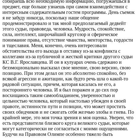
собираешь всю необходимую информацию, погружаешься в
предмет, еще больше узнаешь при самом взаимодействии с
интересным содержательным гостем программы. День съемок
я не забуду никогда, поскольку наше общение
продемонстрировало и так мной предполагаемый дедвейт
этого судьи, правоведа, человека. Мудрость, спокойствие,
сила, интеллект, широчайший кругозор и сферическое
понимание права, отсутствие чванства, менторства, гордости
и тщеславия. Меня, конечно, очень интересовали
обстоятельства его выхода в отставку из-за конфликта с
коллегами из-за публичной и жесткой критики другого судьи
КС В.Г. Ярославцева. И он в кулуарах очень сдержано и
безэмоционально высказал свое мнение, свою версию, свою
позицию. При этом делал он это абсолютно спокойно, без
всякой агрессии и ажитации, как будто речь шла о какой-то
рядовой ситуации, причем, которая касалась не его, а
постороннего человека. И я был поражен и до сих пор
восхищаюсь таким самообладанием, уверенностью и
цельностью человека, который настолько убежден в своей
правоте, истинности пути и позиции, что может простить
своих обидчиков и не сжигать себя желчью злобы и гнева. По
крайней мере, это моя точка зрения и моя оценка. Уверен, что
есть представители близкого круга великого судьи, которые
могут категорически не согласиться с моими ощущениями.
Будучи на Правовом Олимпе особенно тяжело быть