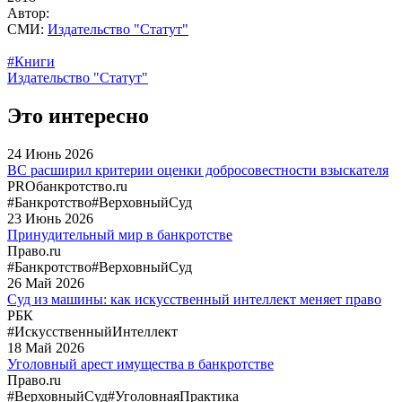
Автор:
СМИ:
Издательство "Статут"
#Книги
Издательство "Статут"
Это интересно
24
Июнь
2026
ВС расширил критерии оценки добросовестности взыскателя
PROбанкротство.ru
#Банкротство
#ВерховныйСуд
23
Июнь
2026
Принудительный мир в банкротстве
Право.ru
#Банкротство
#ВерховныйСуд
26
Май
2026
Суд из машины: как искусственный интеллект меняет право
РБК
#ИскусственныйИнтеллект
18
Май
2026
Уголовный арест имущества в банкротстве
Право.ru
#ВерховныйСуд
#УголовнаяПрактика