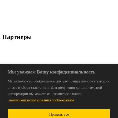
Партнеры
Мы уважаем Вашу конфиденциальность
Мы используем cookie-файлы для улучшения пользовательского
опыта и сбора статистики. Для получения дополнительной
© АБ «Бартолиус». Все права защищены. 1999-2024
информации вы можете ознакомиться с нашей
115054 Москва, Стремянный переулок, дом 38, этаж 6
политикой использования cookie-файлов
Тел.:
+7 (495) 500-0055
Факс:
+7 (495) 544-3930
E-mail:
info@bartolius.com
Принять все