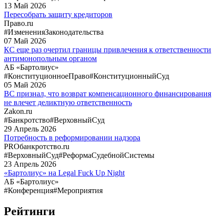
13
Май
2026
Пересобрать защиту кредиторов
Право.ru
#ИзмененияЗаконодательства
07
Май
2026
КС еще раз очертил границы привлечения к ответственности
антимонопольным органом
АБ «Бартолиус»
#КонституционноеПраво
#КонституционныйСуд
05
Май
2026
ВС признал, что возврат компенсационного финансирования
не влечет деликтную ответственность
Zakon.ru
#Банкротство
#ВерховныйСуд
29
Апрель
2026
Потребность в реформировании надзора
PROбанкротство.ru
#ВерховныйСуд
#РеформаСудебнойСистемы
23
Апрель
2026
«Бартолиус» на Legal Fuck Up Night
АБ «Бартолиус»
#Конференция
#Мероприятия
Рейтинги