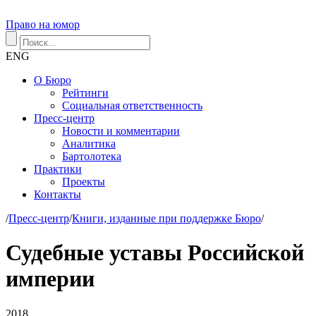
Право на юмор
ENG
О Бюро
Рейтинги
Социальная ответственность
Пресс-центр
Новости и комментарии
Аналитика
Бартолотека
Практики
Проекты
Контакты
/
Пресс-центр
/
Книги, изданные при поддержке Бюро
/
Судебные уставы Российской
империи
2018