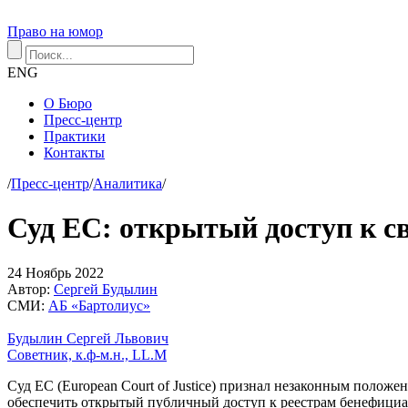
Право на юмор
ENG
О Бюро
Пресс-центр
Практики
Контакты
/
Пресс-центр
/
Аналитика
/
Суд ЕС: открытый доступ к с
24
Ноябрь
2022
Автор:
Сергей Будылин
СМИ:
АБ «Бартолиус»
Будылин Сергей Львович
Советник, к.ф-м.н., LL.M
Суд ЕС (European Court of Justice) признал незаконным полож
обеспечить открытый публичный доступ к реестрам бенефициар