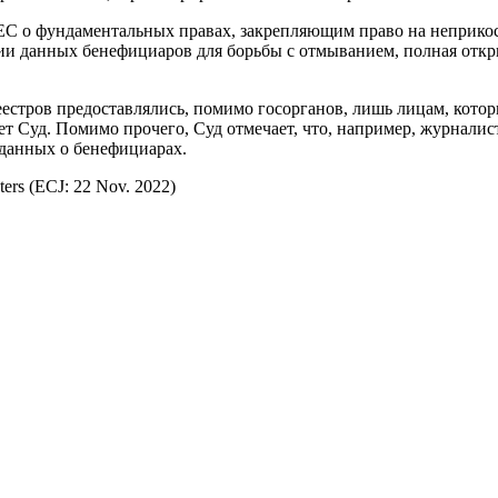
С о фундаментальных правах, закрепляющим право на неприкос
тии данных бенефициаров для борьбы с отмыванием, полная откр
естров предоставлялись, помимо госорганов, лишь лицам, кото
ет Суд. Помимо прочего, Суд отмечает, что, например, журнал
данных о бенефициарах.
ers (ECJ: 22 Nov. 2022)