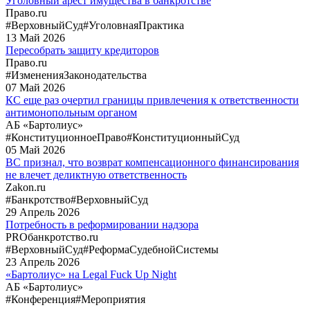
Уголовный арест имущества в банкротстве
Право.ru
#ВерховныйСуд
#УголовнаяПрактика
13
Май
2026
Пересобрать защиту кредиторов
Право.ru
#ИзмененияЗаконодательства
07
Май
2026
КС еще раз очертил границы привлечения к ответственности
антимонопольным органом
АБ «Бартолиус»
#КонституционноеПраво
#КонституционныйСуд
05
Май
2026
ВС признал, что возврат компенсационного финансирования
не влечет деликтную ответственность
Zakon.ru
#Банкротство
#ВерховныйСуд
29
Апрель
2026
Потребность в реформировании надзора
PROбанкротство.ru
#ВерховныйСуд
#РеформаСудебнойСистемы
23
Апрель
2026
«Бартолиус» на Legal Fuck Up Night
АБ «Бартолиус»
#Конференция
#Мероприятия