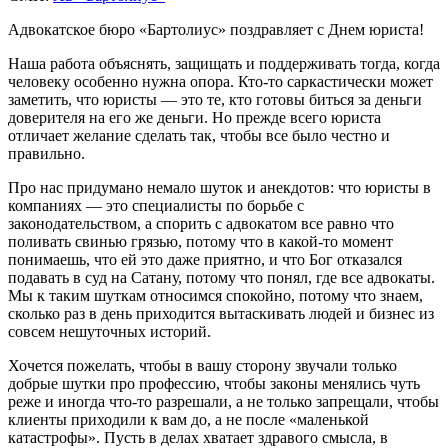
Адвокатское бюро «Бартолиус» поздравляет с Днем юриста!
Наша работа объяснять, защищать и поддерживать тогда, когда
человеку особенно нужна опора. Кто-то саркастически может
заметить, что юристы — это те, кто готовы биться за деньги
доверителя на его же деньги. Но прежде всего юриста
отличает желание сделать так, чтобы все было честно и
правильно.
Про нас придумано немало шуток и анекдотов: что юристы в
компаниях — это специалисты по борьбе с
законодательством, а спорить с адвокатом все равно что
поливать свинью грязью, потому что в какой-то момент
понимаешь, что ей это даже приятно, и что Бог отказался
подавать в суд на Сатану, потому что понял, где все адвокаты.
Мы к таким шуткам относимся спокойно, потому что знаем,
сколько раз в день приходится вытаскивать людей и бизнес из
совсем нешуточных историй.
Хочется пожелать, чтобы в вашу сторону звучали только
добрые шутки про профессию, чтобы законы менялись чуть
реже и иногда что-то разрешали, а не только запрещали, чтобы
клиенты приходили к вам до, а не после «маленькой
катастрофы». Пусть в делах хватает здравого смысла, в