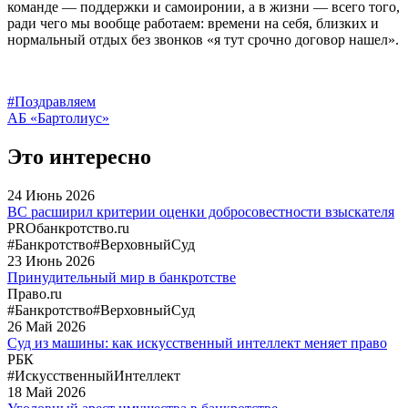
команде — поддержки и самоиронии, а в жизни — всего того,
ради чего мы вообще работаем: времени на себя, близких и
нормальный отдых без звонков «я тут срочно договор нашел».
#Поздравляем
АБ «Бартолиус»
Это интересно
24
Июнь
2026
ВС расширил критерии оценки добросовестности взыскателя
PROбанкротство.ru
#Банкротство
#ВерховныйСуд
23
Июнь
2026
Принудительный мир в банкротстве
Право.ru
#Банкротство
#ВерховныйСуд
26
Май
2026
Суд из машины: как искусственный интеллект меняет право
РБК
#ИскусственныйИнтеллект
18
Май
2026