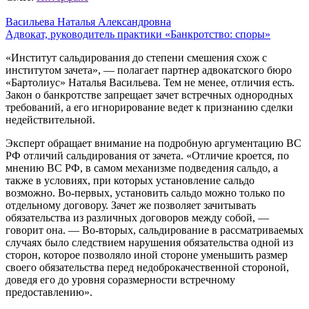
Васильева Наталья Александровна
Адвокат, руководитель практики «Банкротство: споры»
«Институт сальдирования до степени смешения схож с
институтом зачета», — полагает партнер адвокатского бюро
«Бартолиус» Наталья Васильева. Тем не менее, отличия есть.
Закон о банкротстве запрещает зачет встречных однородных
требований, а его игнорирование ведет к признанию сделки
недействительной.
Эксперт обращает внимание на подробную аргументацию ВС
РФ отличий сальдирования от зачета. «Отличие кроется, по
мнению ВС РФ, в самом механизме подведения сальдо, а
также в условиях, при которых установление сальдо
возможно. Во-первых, установить сальдо можно только по
отдельному договору. Зачет же позволяет зачитывать
обязательства из различных договоров между собой, —
говорит она. — Во-вторых, сальдирование в рассматриваемых
случаях было следствием нарушения обязательства одной из
сторон, которое позволяло иной стороне уменьшить размер
своего обязательства перед недоброкачественной стороной,
доведя его до уровня соразмерности встречному
предоставлению».