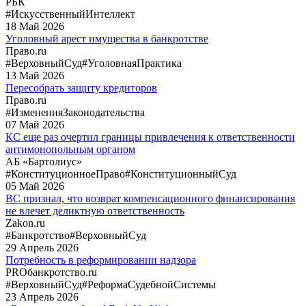
РБК
#ИскусственныйИнтеллект
18
Май
2026
Уголовный арест имущества в банкротстве
Право.ru
#ВерховныйСуд
#УголовнаяПрактика
13
Май
2026
Пересобрать защиту кредиторов
Право.ru
#ИзмененияЗаконодательства
07
Май
2026
КС еще раз очертил границы привлечения к ответственности
антимонопольным органом
АБ «Бартолиус»
#КонституционноеПраво
#КонституционныйСуд
05
Май
2026
ВС признал, что возврат компенсационного финансирования
не влечет деликтную ответственность
Zakon.ru
#Банкротство
#ВерховныйСуд
29
Апрель
2026
Потребность в реформировании надзора
PROбанкротство.ru
#ВерховныйСуд
#РеформаСудебнойСистемы
23
Апрель
2026