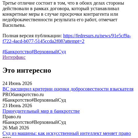
Третье отличие состоит в том, что в обоих делах стороны
действовали в рамках договора, который устанавливал
конкретные меры в случае просрочки контрагента или
недоброкачественности результата его работ, отмечает
Васильева.
Полная версия публикации:
https://fedresurs.ru/news/91e5cf9a-
f722-4acd-b077-5145ccda2f08?attempt=2
#Банкротство
#ВерховныйСуд
Интерфакс
Это интересно
24
Июнь
2026
ВС расширил критерии оценки добросовестности взыскателя
PROбанкротство.ru
#Банкротство
#ВерховныйСуд
23
Июнь
2026
Принудительный мир в банкротстве
Право.ru
#Банкротство
#ВерховныйСуд
26
Май
2026
Суд из машины: как искусственный интеллект меняет право