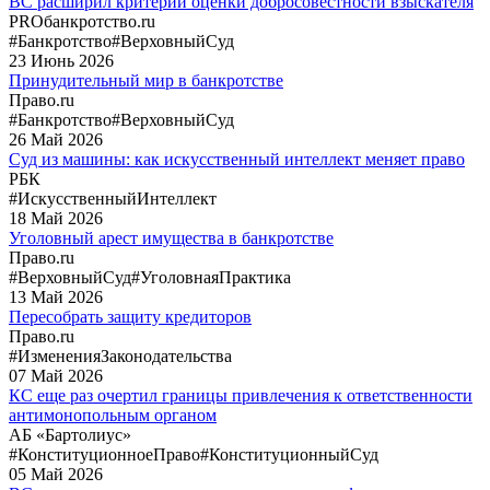
ВС расширил критерии оценки добросовестности взыскателя
PROбанкротство.ru
#Банкротство
#ВерховныйСуд
23
Июнь
2026
Принудительный мир в банкротстве
Право.ru
#Банкротство
#ВерховныйСуд
26
Май
2026
Суд из машины: как искусственный интеллект меняет право
РБК
#ИскусственныйИнтеллект
18
Май
2026
Уголовный арест имущества в банкротстве
Право.ru
#ВерховныйСуд
#УголовнаяПрактика
13
Май
2026
Пересобрать защиту кредиторов
Право.ru
#ИзмененияЗаконодательства
07
Май
2026
КС еще раз очертил границы привлечения к ответственности
антимонопольным органом
АБ «Бартолиус»
#КонституционноеПраво
#КонституционныйСуд
05
Май
2026