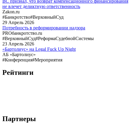
ВС признал, что возврат компенсационного финансирования
не влечет деликтную ответственность
Zakon.ru
#Банкротство
#ВерховныйСуд
29
Апрель
2026
Потребность в реформировании надзора
PROбанкротство.ru
#ВерховныйСуд
#РеформаСудебнойСистемы
23
Апрель
2026
«Бартолиус» на Legal Fuck Up Night
АБ «Бартолиус»
#Конференция
#Мероприятия
Рейтинги
Партнеры