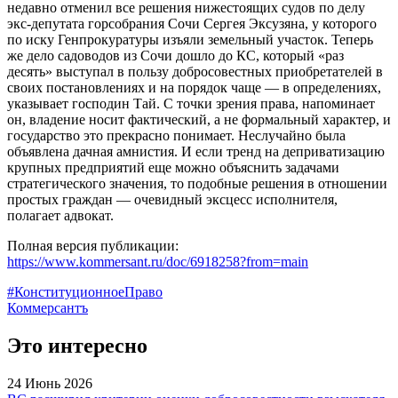
недавно отменил все решения нижестоящих судов по делу
экс-депутата горсобрания Сочи Сергея Эксузяна, у которого
по иску Генпрокуратуры изъяли земельный участок. Теперь
же дело садоводов из Сочи дошло до КС, который «раз
десять» выступал в пользу добросовестных приобретателей в
своих постановлениях и на порядок чаще — в определениях,
указывает господин Тай. С точки зрения права, напоминает
он, владение носит фактический, а не формальный характер, и
государство это прекрасно понимает. Неслучайно была
объявлена дачная амнистия. И если тренд на деприватизацию
крупных предприятий еще можно объяснить задачами
стратегического значения, то подобные решения в отношении
простых граждан — очевидный эксцесс исполнителя,
полагает адвокат.
Полная версия публикации:
https://www.kommersant.ru/doc/6918258?from=main
#КонституционноеПраво
Коммерсантъ
Это интересно
24
Июнь
2026