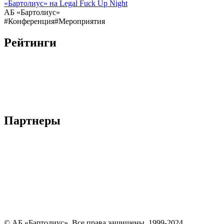
«Бартолиус» на Legal Fuck Up Night
АБ «Бартолиус»
#Конференция
#Мероприятия
Рейтинги
Партнеры
© АБ «Бартолиус». Все права защищены. 1999-2024