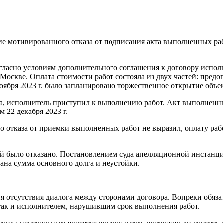
вие мотивированного отказа от подписания акта выполненных р
ласно условиям дополнительного соглашения к договору исполн
 Москве. Оплата стоимости работ состояла из двух частей: пред
 ноября 2023 г. было запланировано торжественное открытие объек
ла, исполнитель приступил к выполнению работ. Акт выполненны
м 22 декабря 2023 г.
 отказа от приемки выполненных работ не выразил, оплату рабо
й было отказано. Постановлением суда апелляционной инстанци
ана сумма основного долга и неустойки.
 отсутствия диалога между сторонами договора. Вопреки обязател
так и исполнителем, нарушившим срок выполнения работ.
зчика центральным является вопрос о том, возможно ли считать