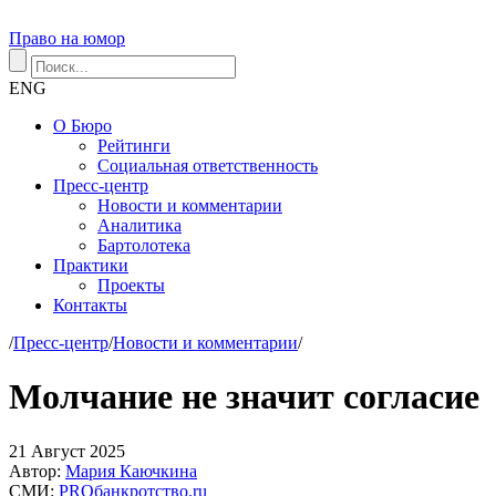
Право на юмор
ENG
О Бюро
Рейтинги
Социальная ответственность
Пресс-центр
Новости и комментарии
Аналитика
Бартолотека
Практики
Проекты
Контакты
/
Пресс-центр
/
Новости и комментарии
/
Молчание не значит согласие
21
Август
2025
Автор:
Мария Каючкина
СМИ:
PROбанкротство.ru