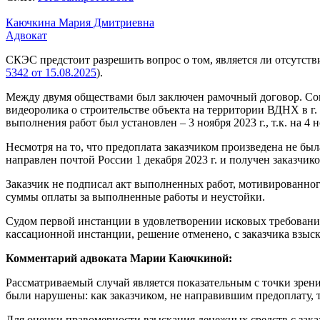
Каючкина Мария Дмитриевна
Адвокат
СКЭС предстоит разрешить вопрос о том, является ли отсутст
5342 от 15.08.2025
).
Между двумя обществами был заключен рамочный договор. Сог
видеоролика о строительстве объекта на территории ВДНХ в г.
выполнения работ был установлен – 3 ноября 2023 г., т.к. на 4
Несмотря на то, что предоплата заказчиком произведена не бы
направлен почтой России 1 декабря 2023 г. и получен заказчико
Заказчик не подписал акт выполненных работ, мотивированного
суммы оплаты за выполненные работы и неустойки.
Судом первой инстанции в удовлетворении исковых требовани
кассационной инстанции, решение отменено, с заказчика взыск
Комментарий адвоката Марии Каючкиной:
Рассматриваемый случай является показательным с точки зрения
были нарушены: как заказчиком, не направившим предоплату, 
Для оценки правомерности взыскания денежных средств с зака