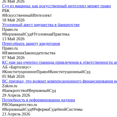
26
Май
2026
Суд из машины: как искусственный интеллект меняет право
РБК
#ИскусственныйИнтеллект
18
Май
2026
Уголовный арест имущества в банкротстве
Право.ru
#ВерховныйСуд
#УголовнаяПрактика
13
Май
2026
Пересобрать защиту кредиторов
Право.ru
#ИзмененияЗаконодательства
07
Май
2026
КС еще раз очертил границы привлечения к ответственности
АБ «Бартолиус»
#КонституционноеПраво
#КонституционныйСуд
05
Май
2026
ВС признал, что возврат компенсационного финансирования не
Zakon.ru
#Банкротство
#ВерховныйСуд
29
Апрель
2026
Потребность в реформировании надзора
PROбанкротство.ru
#ВерховныйСуд
#РеформаСудебнойСистемы
23
Апрель
2026