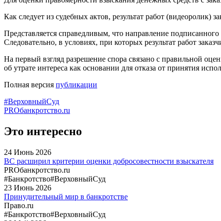
Как следует из судебных актов, результат работ (видеоролик) 
Представляется справедливым, что направление подписанного в
Следовательно, в условиях, при которых результат работ заказч
На первый взгляд разрешение спора связано с правильной оце
об утрате интереса как основании для отказа от принятия исполн
Полная версия
публикации
#ВерховныйСуд
PROбанкротство.ru
Это интересно
24
Июнь
2026
ВС расширил критерии оценки добросовестности взыскателя
PROбанкротство.ru
#Банкротство
#ВерховныйСуд
23
Июнь
2026
Принудительный мир в банкротстве
Право.ru
#Банкротство
#ВерховныйСуд