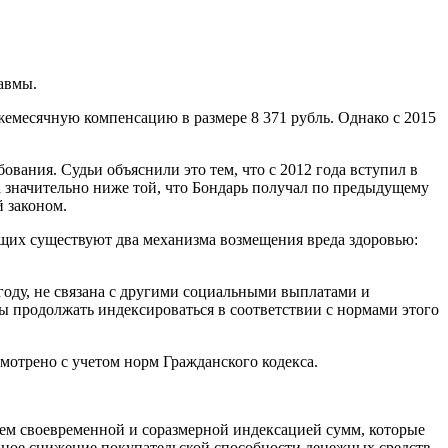
авмы.
ежемесячную компенсацию в размере 8 371 рубль. Однако с 2015
ования. Судьи объяснили это тем, что с 2012 года вступил в
а значительно ниже той, что Бондарь получал по предыдущему
 законом.
ащих существуют два механизма возмещения вреда здоровью:
году, не связана с другими социальными выплатами и
ы продолжать индексироваться в соответствии с нормами этого
мотрено с учетом норм Гражданского кодекса.
ем своевременной и соразмерной индексацией сумм, которые
ное снижение покупательской способности денежных средств.