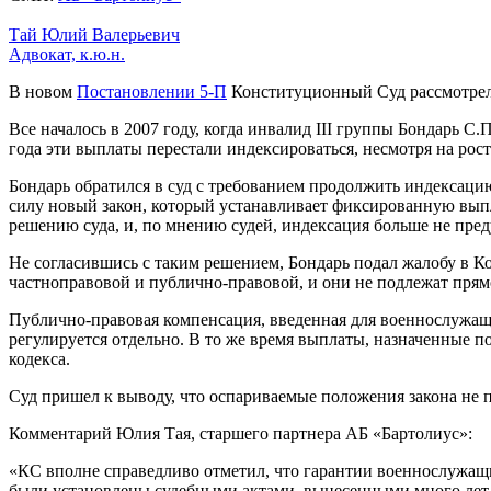
Тай Юлий Валерьевич
Адвокат, к.ю.н.
В новом
Постановлении 5-П
Конституционный Суд рассмотрел 
Все началось в 2007 году, когда инвалид III группы Бондарь С
года эти выплаты перестали индексироваться, несмотря на рост
Бондарь обратился в суд с требованием продолжить индексацию,
силу новый закон, который устанавливает фиксированную выпла
решению суда, и, по мнению судей, индексация больше не пре
Не согласившись с таким решением, Бондарь подал жалобу в 
частноправовой и публично-правовой, и они не подлежат пря
Публично-правовая компенсация, введенная для военнослужащи
регулируется отдельно. В то же время выплаты, назначенные п
кодекса.
Суд пришел к выводу, что оспариваемые положения закона не п
Комментарий Юлия Тая, старшего партнера АБ «Бартолиус»:
«КС вполне справедливо отметил, что гарантии военнослужащ
были установлены судебными актами, вынесенными много лет