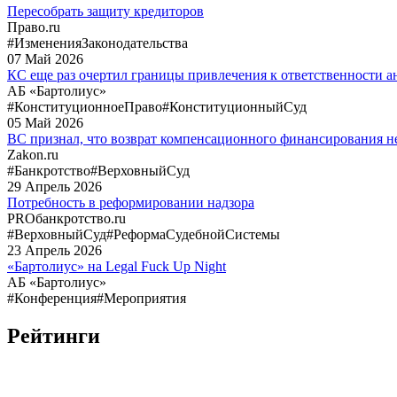
Пересобрать защиту кредиторов
Право.ru
#ИзмененияЗаконодательства
07
Май
2026
КС еще раз очертил границы привлечения к ответственности
АБ «Бартолиус»
#КонституционноеПраво
#КонституционныйСуд
05
Май
2026
ВС признал, что возврат компенсационного финансирования не
Zakon.ru
#Банкротство
#ВерховныйСуд
29
Апрель
2026
Потребность в реформировании надзора
PROбанкротство.ru
#ВерховныйСуд
#РеформаСудебнойСистемы
23
Апрель
2026
«Бартолиус» на Legal Fuck Up Night
АБ «Бартолиус»
#Конференция
#Мероприятия
Рейтинги