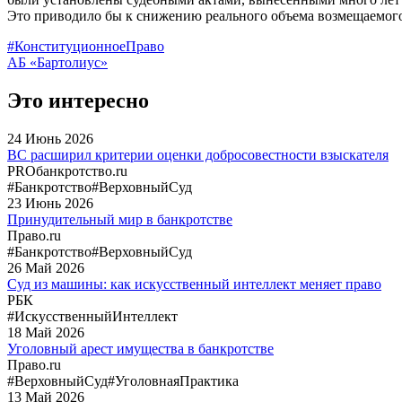
Это приводило бы к снижению реального объема возмещаемого 
#КонституционноеПраво
АБ «Бартолиус»
Это интересно
24
Июнь
2026
ВС расширил критерии оценки добросовестности взыскателя
PROбанкротство.ru
#Банкротство
#ВерховныйСуд
23
Июнь
2026
Принудительный мир в банкротстве
Право.ru
#Банкротство
#ВерховныйСуд
26
Май
2026
Суд из машины: как искусственный интеллект меняет право
РБК
#ИскусственныйИнтеллект
18
Май
2026
Уголовный арест имущества в банкротстве
Право.ru
#ВерховныйСуд
#УголовнаяПрактика
13
Май
2026