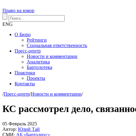
Право на юмор
ENG
О Бюро
Рейтинги
Социальная ответственность
Пресс-центр
Новости и комментарии
Аналитика
Бартолотека
Практики
Проекты
Контакты
/
Пресс-центр
/
Новости и комментарии
/
КС рассмотрел дело, связанн
05
Февраль
2025
Автор:
Юлий Тай
СМИ:
АБ «Бартолиус»