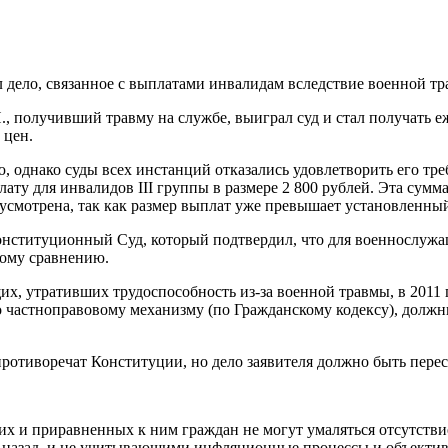
дело, связанное с выплатами инвалидам вследствие военной тр
.П., получивший травму на службе, выиграл суд и стал получать 
 цен.
 однако суды всех инстанций отказались удовлетворить его треб
ту для инвалидов III группы в размере 2 800 рублей. Эта сумм
дусмотрена, так как размер выплат уже превышает установленный
Конституционный Суд, который подтвердил, что для военнослуж
мому сравнению.
х, утративших трудоспособность из-за военной травмы, в 2011 
о частноправовому механизму (по Гражданскому кодексу), должн
ротиворечат Конституции, но дело заявителя должно быть перес
их и приравненных к ним граждан не могут умаляться отсутстви
 назад, и не учитывающими инфляционные процессы и объектив