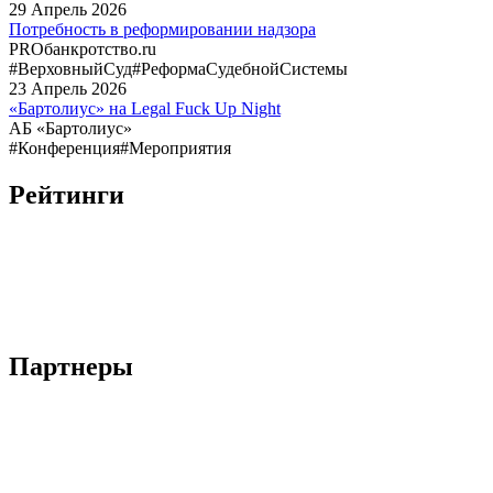
29
Апрель
2026
Потребность в реформировании надзора
PROбанкротство.ru
#ВерховныйСуд
#РеформаСудебнойСистемы
23
Апрель
2026
«Бартолиус» на Legal Fuck Up Night
АБ «Бартолиус»
#Конференция
#Мероприятия
Рейтинги
Партнеры