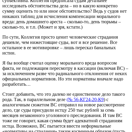
субъективна. Коллегия предписала судам детальнее
исследовать обстоятельства дела – но в какую конкретно
сумму оценить то или иное обстоятельство? Ведь у судов нет
никаких таблиц для исчисления компенсации морального
вреда: день домашнего ареста – сколько-то, день тюрьмы –
сколько-то, и т.п. (Может и зря, кстати.)
По сути, Коллегия просто ценит человеческие страдания
дешевле, чем нижестоящие суды, вот и все решение. Все
остальное в ее мотивировке – лишь пересказ банальных
истин.
Я бы вообще считал оценку морального вреда вопросом
факта, не подлежащим пересмотру в кассации (включая ВС) –
за исключением разве что радикального отклонения от неких
официальных нормативов. Но эти нормативы вначале надо
разработать…
Стоит добавить, что это далеко не единственное дело такого
рода. Так, в параллельном деле
(№ 56-КГ24-20-К9
) с
аналогичным сюжетом ВС отправил на новое рассмотрение
дело, где суды присудили истцу 250 тыс рублей за семь
месяцев незаконного уголовного преследования. И там ВС
тоже не говорит, какая сумма будет адекватной страданиям
истца. Возможно, ВС пытается ввести неформальные
«нормативы на страдания» таким косвенным образом (пусть