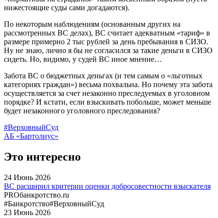
нижестоящие суды сами догадаются).
По некоторым наблюдениям (основанным других на
рассмотренных ВС делах), ВС считает адекватным «тариф» в
размере примерно 2 тыс рублей за день пребывания в СИЗО.
Ну не знаю, лично я бы не согласился за такие деньги в СИЗО
сидеть. Но, видимо, у судей ВС иное мнение…
Забота ВС о бюджетных деньгах (и тем самым о «льготных
категориях граждан») весьма похвальна. Но почему эта забота
осуществляется за счет незаконно преследуемых в уголовном
порядке? И кстати, если взыскивать побольше, может меньше
будет незаконного уголовного преследования?
#ВерховныйСуд
АБ «Бартолиус»
Это интересно
24
Июнь
2026
ВС расширил критерии оценки добросовестности взыскателя
PROбанкротство.ru
#Банкротство
#ВерховныйСуд
23
Июнь
2026