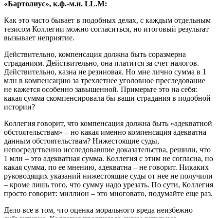
«Бартолиус», к.ф.-м.н. LL.M:
Как это часто бывает в подобных делах, с каждым отдельным
тезисом Коллегии можно согласиться, но итоговый результат
вызывает неприятие.
Действительно, компенсация должна быть соразмерна
страданиям. Действительно, она платится за счет налогов.
Действительно, казна не резиновая. Но мне лично сумма в 1
млн в компенсацию за трехлетнее уголовное преследование
не кажется особенно завышенной. Примерьте это на себя:
какая сумма скомпенсировала бы ваши страдания в подобной
истории?
Коллегия говорит, что компенсация должна быть «адекватной
обстоятельствам» – но какая именно компенсация адекватна
данным обстоятельствам? Нижестоящие суды,
непосредственно исследовавшие доказательства, решили, что
1 млн – это адекватная сумма. Коллегия с этим не согласна, но
какая сумма, по ее мнению, адекватна – не говорит. Никаких
руководящих указаний нижестоящие суды от нее не получили
– кроме лишь того, что сумму надо урезать. По сути, Коллегия
просто говорит: миллион – это многовато, подумайте еще раз.
Дело все в том, что оценка морального вреда неизбежно