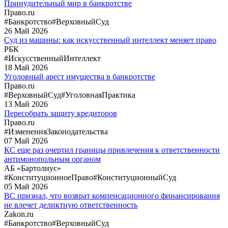
Принудительный мир в банкротстве
Право.ru
#Банкротство
#ВерховныйСуд
26
Май
2026
Суд из машины: как искусственный интеллект меняет право
РБК
#ИскусственныйИнтеллект
18
Май
2026
Уголовный арест имущества в банкротстве
Право.ru
#ВерховныйСуд
#УголовнаяПрактика
13
Май
2026
Пересобрать защиту кредиторов
Право.ru
#ИзмененияЗаконодательства
07
Май
2026
КС еще раз очертил границы привлечения к ответственности
антимонопольным органом
АБ «Бартолиус»
#КонституционноеПраво
#КонституционныйСуд
05
Май
2026
ВС признал, что возврат компенсационного финансирования
не влечет деликтную ответственность
Zakon.ru
#Банкротство
#ВерховныйСуд