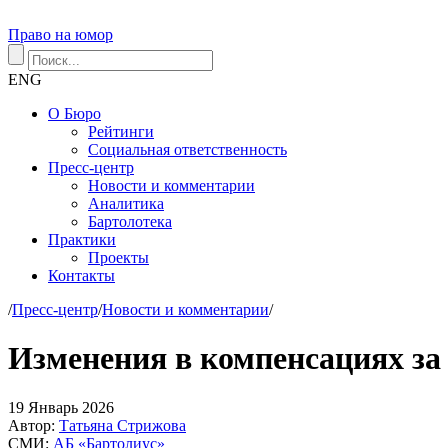
Право на юмор
ENG
О Бюро
Рейтинги
Социальная ответственность
Пресс-центр
Новости и комментарии
Аналитика
Бартолотека
Практики
Проекты
Контакты
/
Пресс-центр
/
Новости и комментарии
/
Изменения в компенсациях з
19
Январь
2026
Автор:
Татьяна Стрижова
СМИ:
АБ «Бартолиус»