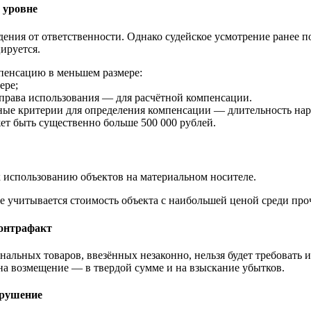
 уровне
дения от ответственности. Однако судейское усмотрение ранее 
ируется.
мпенсацию в меньшем размере:
ере;
 права использования — для расчётной компенсации.
ные критерии для определения компенсации — длительность нару
жет быть существенно больше 500 000 рублей.
 к использованию объектов на материальном носителе.
е учитывается стоимость объекта с наибольшей ценой среди пр
контрафакт
нальных товаров, ввезённых незаконно, нельзя будет требовать и
на возмещение — в твердой сумме и на взыскание убытков.
арушение