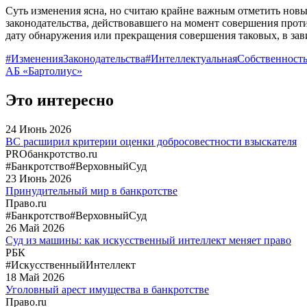
Суть изменения ясна, но считаю крайне важным отметить новы
законодательства, действовавшего на момент совершения прот
дату обнаружения или прекращения совершения таковых, в зави
#ИзмененияЗаконодательства
#ИнтеллектуальнаяСобственност
АБ «Бартолиус»
Это интересно
24
Июнь
2026
ВС расширил критерии оценки добросовестности взыскателя
PROбанкротство.ru
#Банкротство
#ВерховныйСуд
23
Июнь
2026
Принудительный мир в банкротстве
Право.ru
#Банкротство
#ВерховныйСуд
26
Май
2026
Суд из машины: как искусственный интеллект меняет право
РБК
#ИскусственныйИнтеллект
18
Май
2026
Уголовный арест имущества в банкротстве
Право.ru