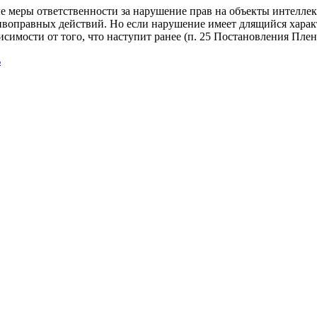
е меры ответственности за нарушение прав на объекты интеллек
ивоправных действий. Но если нарушение имеет длящийся харак
симости от того, что наступит ранее (п. 25 Постановления Плен
ь