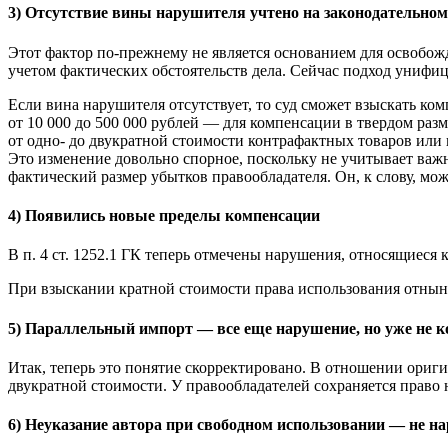
3) Отсутствие вины нарушителя учтено на законодательном
Этот фактор по-прежнему не является основанием для освобож
учетом фактических обстоятельств дела. Сейчас подход унифиц
Если вина нарушителя отсутствует, то суд сможет взыскать ко
от 10 000 до 500 000 рублей — для компенсации в твердом разм
от одно- до двукратной стоимости контрафактных товаров или
Это изменение довольно спорное, поскольку не учитывает важ
фактический размер убытков правообладателя. Он, к слову, мо
4) Появились новые пределы компенсации
В п. 4 ст. 1252.1 ГК теперь отмечены нарушения, относящиеся
При взыскании кратной стоимости права использования отнын
5) Параллельный импорт — все еще нарушение, но уже не 
Итак, теперь это понятие скорректировано. В отношении ориги
двукратной стоимости. У правообладателей сохраняется право 
6) Неуказание автора при свободном использовании — не н