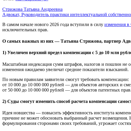
Стрижова Татьяна Андреевна
Адвокат, Руководитель практики интеллектуальной собственн
В самом начале нового 2026 года вступили в силу
изменения в 
исключительных прав.
О самых важных из них — Татьяна Стрижова, партнер Адво
1) Увеличен верхний предел компенсации с 5 до 10 млн рубл
Масштабная индексация сумм штрафов, налогов и пошлин не о
изменения ожидаемо увеличат средние показатели взысканий.
По новым правилам заявители смогут требовать компенсации:
от 10 000 до 10 000 000 рублей — для объектов авторских и см
от 50 000 до 10 000 000 рублей — для объектов патентных прав
2) Суды смогут изменить способ расчета компенсации само
Идея новшества — повысить эффективность института компенса
причине не может обосновать выбранный расчет возмещения. Н
формулирования сторонами своих требований, угрожает состяз