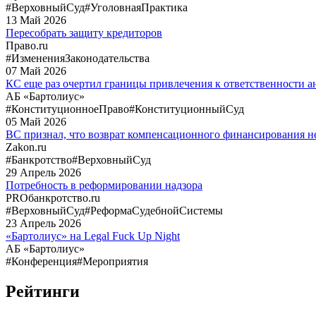
#ВерховныйСуд
#УголовнаяПрактика
13
Май
2026
Пересобрать защиту кредиторов
Право.ru
#ИзмененияЗаконодательства
07
Май
2026
КС еще раз очертил границы привлечения к ответственности
АБ «Бартолиус»
#КонституционноеПраво
#КонституционныйСуд
05
Май
2026
ВС признал, что возврат компенсационного финансирования не
Zakon.ru
#Банкротство
#ВерховныйСуд
29
Апрель
2026
Потребность в реформировании надзора
PROбанкротство.ru
#ВерховныйСуд
#РеформаСудебнойСистемы
23
Апрель
2026
«Бартолиус» на Legal Fuck Up Night
АБ «Бартолиус»
#Конференция
#Мероприятия
Рейтинги