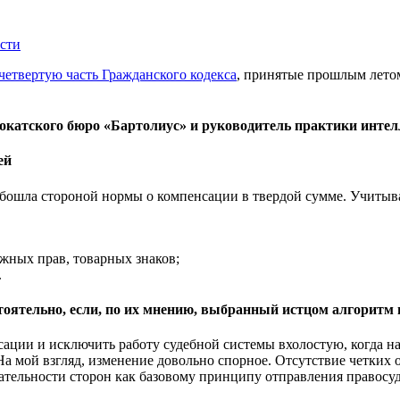
ости
четвертую часть Гражданского кодекса
, принятые прошлым лето
катского бюро «Бартолиус» и руководитель практики интел
ей
бошла стороной нормы о компенсации в твердой сумме. Учитыв
ежных прав, товарных знаков;
.
стоятельно, если, по их мнению, выбранный истцом алгоритм
ции и исключить работу судебной системы вхолостую, когда на
а мой взгляд, изменение довольно спорное. Отсутствие четких 
ательности сторон как базовому принципу отправления правосуд