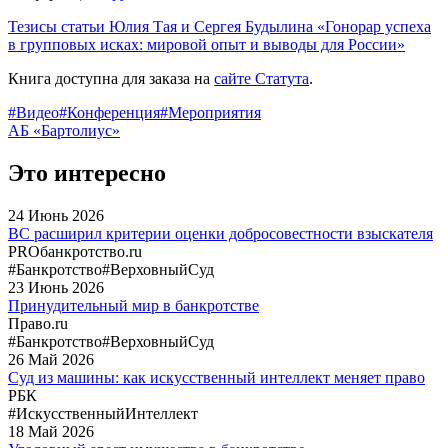
Тезисы статьи Юлия Тая и Сергея Будылина «Гонорар успеха
в групповых исках: мировой опыт и выводы для России»
Книга доступна для заказа на
сайте Статута
.
#Видео
#Конференция
#Мероприятия
АБ «Бартолиус»
Это интересно
24
Июнь
2026
ВС расширил критерии оценки добросовестности взыскателя
PROбанкротство.ru
#Банкротство
#ВерховныйСуд
23
Июнь
2026
Принудительный мир в банкротстве
Право.ru
#Банкротство
#ВерховныйСуд
26
Май
2026
Суд из машины: как искусственный интеллект меняет право
РБК
#ИскусственныйИнтеллект
18
Май
2026