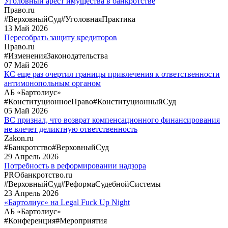
Уголовный арест имущества в банкротстве
Право.ru
#ВерховныйСуд
#УголовнаяПрактика
13
Май
2026
Пересобрать защиту кредиторов
Право.ru
#ИзмененияЗаконодательства
07
Май
2026
КС еще раз очертил границы привлечения к ответственности
антимонопольным органом
АБ «Бартолиус»
#КонституционноеПраво
#КонституционныйСуд
05
Май
2026
ВС признал, что возврат компенсационного финансирования
не влечет деликтную ответственность
Zakon.ru
#Банкротство
#ВерховныйСуд
29
Апрель
2026
Потребность в реформировании надзора
PROбанкротство.ru
#ВерховныйСуд
#РеформаСудебнойСистемы
23
Апрель
2026
«Бартолиус» на Legal Fuck Up Night
АБ «Бартолиус»
#Конференция
#Мероприятия