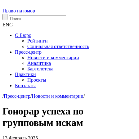
Право на юмор
ENG
О Бюро
Рейтинги
Социальная ответственность
Пресс-центр
Новости и комментарии
Аналитика
Бартолотека
Практики
Проекты
Контакты
/
Пресс-центр
/
Новости и комментарии
/
Гонорар успеха по
групповым искам
13
Февраль
2025