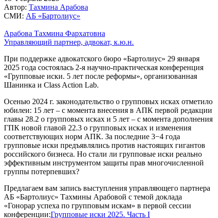
Автор:
Тахмина Арабова
СМИ:
АБ «Бартолиус»
Арабова Тахмина Фархатовна
Управляющий партнер, адвокат, к.ю.н.
При поддержке адвокатского бюро «Бартолиус» 29 января
2025 года состоялась 2-я научно-практическая конференция
«Групповые иски. 5 лет после реформы», организованная
Шанинка и Class Action Lab.
Осенью 2024 г. законодательство о групповых исках отметило
юбилеи: 15 лет – с момента внесения в АПК первой редакции
главы 28.2 о групповых исках и 5 лет – с момента дополнения
ГПК новой главой 22.3 о групповых исках и изменения
соответствующих норм АПК. За последние 3−4 года
групповые иски предъявлялись против настоящих гигантов
российского бизнеса. Но стали ли групповые иски реально
эффективным инструментом защиты прав многочисленной
группы потерпевших?
Предлагаем вам запись выступления управляющего партнера
АБ «Бартолиус» Тахмины Арабовой с темой доклада
«Гонорар успеха по групповым искам» в первой сессии
конференции:
Групповые иски 2025. Часть I