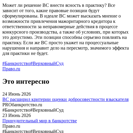
Может ли решение ВС внести ясность в практику? Все
зависит от того, какие правовые позиции будут
сформулированы. В идеале ВС может высказать мнение о
возможности привлечения мажоритарного кредитора к
ответственности за неправомерные действия в процессе
конкурсного производства, а также об условиях, при которых
это допустимо. Эти позиции способны серьезно повлиять на
практику. Если же ВС просто укажет на процессуальные
нарушения и направит дело на пересмотр, значимого эффекта
для практики не будет.
#Банкротство
#ВерховныйСуд
Право.ru
Это интересно
24
Июнь
2026
ВС расширил критерии оценки добросовестности взыскателя
PROбанкротство.ru
#Банкротство
#ВерховныйСуд
23
Июнь
2026
Принудительный мир в банкротстве
Право.ru
#Банкротство
#ВерховныйСуд