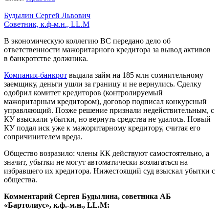
Будылин Сергей Львович
Советник, к.ф-м.н., LL.M
В экономическую коллегию ВС передано дело об
ответственности мажоритарного кредитора за вывод активов
в банкротстве должника.
Компания-банкрот
выдала займ на 185 млн сомнительному
заемщику, деньги ушли за границу и не вернулись. Сделку
одобрил комитет кредиторов (контролируемый
мажоритарным кредитором), договор подписал конкурсный
управляющий. Позже решение признали недействительным, с
КУ взыскали убытки, но вернуть средства не удалось. Новый
КУ подал иск уже к мажоритарному кредитору, считая его
сопричинителем вреда.
Общество возразило: члены КК действуют самостоятельно, а
значит, убытки не могут автоматически возлагаться на
избравшего их кредитора. Нижестоящий суд взыскал убытки с
общества.
Комментарий Сергея Будылина, советника АБ
«Бартолиус», к.ф.-м.н., LL.M: