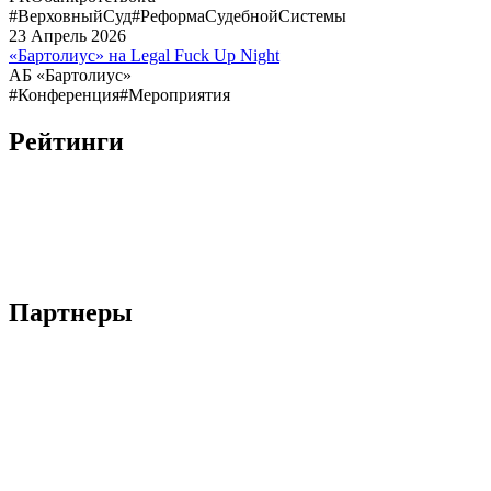
#ВерховныйСуд
#РеформаСудебнойСистемы
23
Апрель
2026
«Бартолиус» на Legal Fuck Up Night
АБ «Бартолиус»
#Конференция
#Мероприятия
Рейтинги
Партнеры