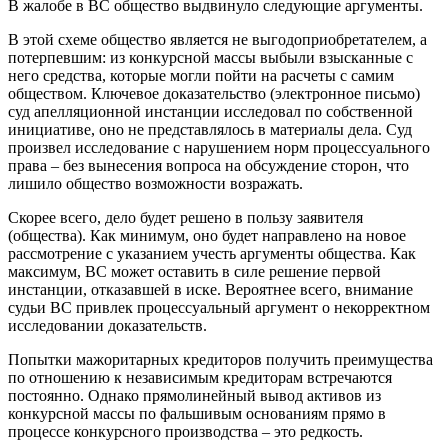
В жалобе в ВС общество выдвинуло следующие аргументы.
В этой схеме общество является не выгодоприобретателем, а
потерпевшим: из конкурсной массы выбыли взысканные с
него средства, которые могли пойти на расчеты с самим
обществом. Ключевое доказательство (электронное письмо)
суд апелляционной инстанции исследовал по собственной
инициативе, оно не представлялось в материалы дела. Суд
произвел исследование с нарушением норм процессуального
права – без вынесения вопроса на обсуждение сторон, что
лишило общество возможности возражать.
Скорее всего, дело будет решено в пользу заявителя
(общества). Как минимум, оно будет направлено на новое
рассмотрение с указанием учесть аргументы общества. Как
максимум, ВС может оставить в силе решение первой
инстанции, отказавшей в иске. Вероятнее всего, внимание
судьи ВС привлек процессуальный аргумент о некорректном
исследовании доказательств.
Попытки мажоритарных кредиторов получить преимущества
по отношению к независимым кредиторам встречаются
постоянно. Однако прямолинейный вывод активов из
конкурсной массы по фальшивым основаниям прямо в
процессе конкурсного производства – это редкость.