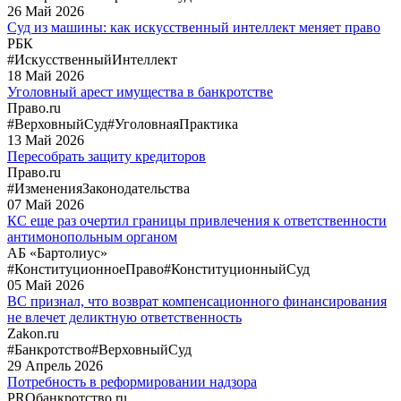
26
Май
2026
Суд из машины: как искусственный интеллект меняет право
РБК
#ИскусственныйИнтеллект
18
Май
2026
Уголовный арест имущества в банкротстве
Право.ru
#ВерховныйСуд
#УголовнаяПрактика
13
Май
2026
Пересобрать защиту кредиторов
Право.ru
#ИзмененияЗаконодательства
07
Май
2026
КС еще раз очертил границы привлечения к ответственности
антимонопольным органом
АБ «Бартолиус»
#КонституционноеПраво
#КонституционныйСуд
05
Май
2026
ВС признал, что возврат компенсационного финансирования
не влечет деликтную ответственность
Zakon.ru
#Банкротство
#ВерховныйСуд
29
Апрель
2026
Потребность в реформировании надзора
PROбанкротство.ru