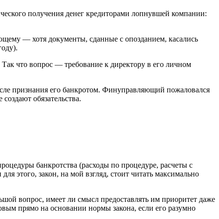
тического получения денег кредиторами лопнувшей компании:
ющему — хотя документы, сданные с опозданием, касались
оду).
Так что вопрос — требование к директору в его личном
после признания его банкротом. Финуправляющий пожаловался
 создают обязательства.
роцедуры банкротства (расходы по процедуре, расчеты с
ля этого, закон, на мой взгляд, стоит читать максимально
ьшой вопрос, имеет ли смысл предоставлять им приоритет даже
ровым прямо на основании нормы закона, если его разумно