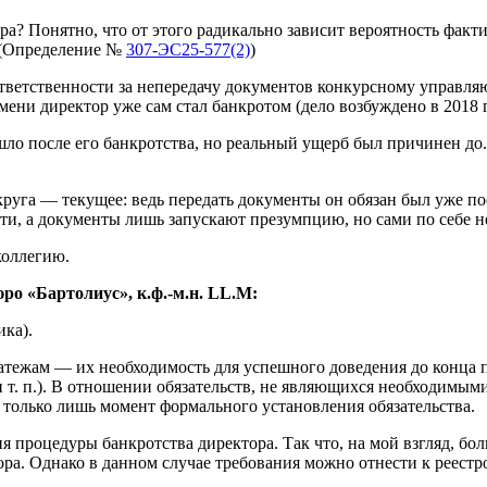
ра? Понятно, что от этого радикально зависит вероятность фак
. (Определение №
307-ЭС25-577(2)
)
тветственности за непередачу документов конкурсному управля
ени директор уже сам стал банкротом (дело возбуждено в 2018 г
о после его банкротства, но реальный ущерб был причинен до. 
круга — текущее: ведь передать документы он обязан был уже 
ти, а документы лишь запускают презумпцию, но сами по себе не
коллегию.
о «Бартолиус», к.ф.-м.н. LL.M:
ика).
тежам — их необходимость для успешного доведения до конца п
. п.). В отношении обязательств, не являющихся необходимыми д
 только лишь момент формального установления обязательства.
 процедуры банкротства директора. Так что, на мой взгляд, бол
ора. Однако в данном случае требования можно отнести к реест