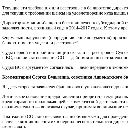
Текущие эти требования или реестровые в банкротстве директо
для текущих требований шансы на удовлетворение куда выше
Директор компании-банкрота был привлечен к субсидиарной о
задолженности, возникшей еще в 2014–2017 годах. К этому врем
Формально нарушение (непредоставление документов) произошл
банкротстве: текущее или реестровое?
Суды первой и второй инстанции сказали — реестровое. Суд о
в ВС, настаивая: основание СО — действия до несостоятельнос
Судья ВС с аргументом согласилась — дело передано в эконом
Комментарий Сергея Будылина, советника Адвокатского бюр
Я здесь скорее за заявителя (финансового управляющего должн
Логическое основание предоставления приоритета текущим пла
кредиторами по продолжающейся коммерческой деятельности и т
ограничительно — во всяком случае, принимая во внимание не
Платежи по СО явно не являются необходимыми для проведения
в случае возникновения их в период несостоятельности директ
истолковать.