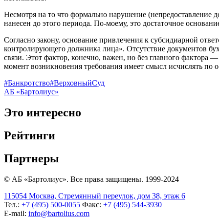
Несмотря на то что формально нарушение (непредоставление до
нанесен до этого периода. По-моему, это достаточное основание
Согласно закону, основание привлечения к субсидиарной отве
контролирующего должника лица». Отсутствие документов бух
связи. Этот фактор, конечно, важен, но без главного фактора
момент возникновения требования имеет смысл исчислять по о
#Банкротство
#ВерховныйСуд
АБ «Бартолиус»
Это интересно
Рейтинги
Партнеры
© АБ «Бартолиус». Все права защищены. 1999-2024
115054 Москва, Стремянный переулок, дом 38, этаж 6
Тел.:
+7 (495) 500-0055
Факс:
+7 (495) 544-3930
E-mail:
info@bartolius.com