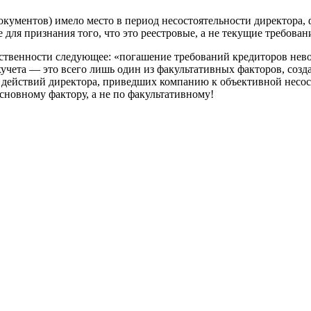
кументов) имело место в период несостоятельности директора, 
 для признания того, что это реестровые, а не текущие требован
тственности следующее: «погашение требований кредиторов нево
учета — это всего лишь один из факультативных факторов, со
 — действий директора, приведших компанию к объективной несос
сновному фактору, а не по факультативному!