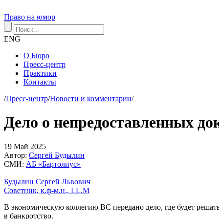
Право на юмор
ENG
О Бюро
Пресс-центр
Практики
Контакты
/
Пресс-центр
/
Новости и комментарии
/
Дело о непредоставленных до
19
Май
2025
Автор:
Сергей Будылин
СМИ:
АБ «Бартолиус»
Будылин Сергей Львович
Советник, к.ф-м.н., LL.M
В экономическую коллегию ВС передано дело, где будет решать
в банкротство.