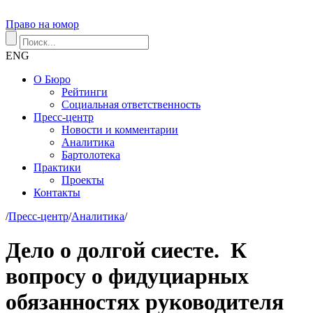
Право на юмор
ENG
О Бюро
Рейтинги
Социальная ответственность
Пресс-центр
Новости и комментарии
Аналитика
Бартолотека
Практики
Проекты
Контакты
/
Пресс-центр
/
Аналитика
/
Дело о долгой сиесте. К
вопросу о фидуциарных
обязанностях руководителя