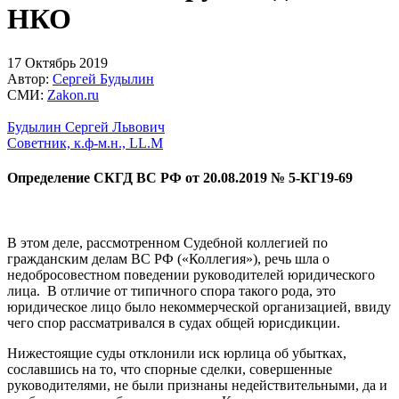
НКО
17
Октябрь
2019
Автор:
Сергей Будылин
СМИ:
Zakon.ru
Будылин Сергей Львович
Советник, к.ф-м.н., LL.M
Определение СКГД ВС РФ от 20.08.2019 № 5-КГ19-69
В этом деле, рассмотренном Судебной коллегией по
гражданским делам ВС РФ («Коллегия»), речь шла о
недобросовестном поведении руководителей юридического
лица. В отличие от типичного спора такого рода, это
юридическое лицо было некоммерческой организацией, ввиду
чего спор рассматривался в судах общей юрисдикции.
Нижестоящие суды отклонили иск юрлица об убытках,
сославшись на то, что спорные сделки, совершенные
руководителями, не были признаны недействительными, да и