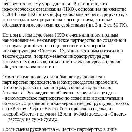
неизвестно почему упраздненная. В принципе, это
некоммерческая организация (НКО), основанная на членстве.
С 2014 года НКО в такой форме больше не регистрируются, а
ранее созданные приравнены к ассоциациям, которые
обладают примерно теми же свойствами (пп. 3 п. 2 ст. 50 ГК).
Истцом в этом деле была НКО с очень длинным полным
наименованием: некоммерческое партнерство по созданию и
эксплуатации объектов социальной и инженерной
инфраструктуры «Сиеста». Судя по некоторым пассажам в
тексте судакта, подразумевается инфраструктура для
коттеджных поселков, типа линий электропередачи, дорог
общего пользования и т.п.
Ответчиками по делу стали бывшие руководители
партнерства: председатель и зампредседателя правления.
История, рассказанная истцом, в общем-то, довольно
банальная. Руководители «Сиесты» учредили еще одно
«некоммерческое партнерство по созданию и эксплуатации
объектов социальной и инженерной инфраструктуры», назвав
его «Веста». Через «Весту» была проведена сделка, от
которой «Веста» получила 12 млн. рублей дохода, а «Сиеста»
— расходы на ту же сумму.
После смены руководства «Сиесты» партнерство в лице