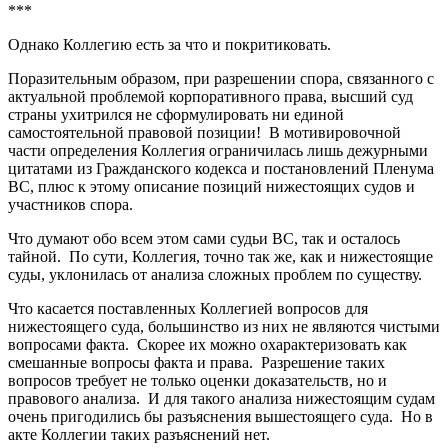
***
Однако Коллегию есть за что и покритиковать.
Поразительным образом, при разрешении спора, связанного с
актуальной проблемой корпоративного права, высший суд
страны ухитрился не сформулировать ни единой
самостоятельной правовой позиции! В мотивировочной
части определения Коллегия ограничилась лишь дежурными
цитатами из Гражданского кодекса и постановлений Пленума
ВС, плюс к этому описание позиций нижестоящих судов и
участников спора.
Что думают обо всем этом сами судьи ВС, так и осталось
тайной. По сути, Коллегия, точно так же, как и нижестоящие
суды, уклонилась от анализа сложных проблем по существу.
Что касается поставленных Коллегией вопросов для
нижестоящего суда, большинство из них не являются чистыми
вопросами факта. Скорее их можно охарактеризовать как
смешанные вопросы факта и права. Разрешение таких
вопросов требует не только оценки доказательств, но и
правового анализа. И для такого анализа нижестоящим судам
очень пригодились бы разъяснения вышестоящего суда. Но в
акте Коллегии таких разъяснений нет.