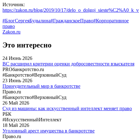
Источник:
https://zakon.ru/blog/2019/10/17/delo_o_dolgoj_sieste%C2%A0_k_
#БлогСергеяБудылина
#ГражданскоеПраво
#Корпоративное
право
Zakon.ru
Это интересно
24
Июнь
2026
ВС расширил критерии оценки добросовестности взыскателя
PROбанкротство.ru
#Банкротство
#ВерховныйСуд
23
Июнь
2026
Принудительный мир в банкротстве
Право.ru
#Банкротство
#ВерховныйСуд
26
Май
2026
Суд из машины: как искусственный интеллект меняет право
РБК
#ИскусственныйИнтеллект
18
Май
2026
Уголовный арест имущества в банкротстве
Право.ru