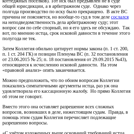
коттеджных поселков). Тот иск был предъявлен не в суде
общей юрисдикции, а в арбитражном суде. Однако через
полгода производство по иску было прекращено. В акте ВС
причина не поясняется, но вообще-то суд в том деле
сослался
на неподведомственность дела арбитражному суду; этот
вопрос сам по себе спорный, но я его здесь не обсуждаю. Так
вот, по мнению истца, срок исковой давности в течение этого
полугода не тек.
Затем Коллегия обильно цитирует нормы закона (п. 1 ст. 200,
п. 1 ст. 204 ГК) и позиции Пленума ВС (п. 32 постановления
от 23.06.2015 № 25; п. 18 постановления от 29.09.2015 №43),
относящиеся к исчислению исковой давности. На этом
«правовой анализ» опять заканчивается.
Можно предположить, что по обоим вопросам Коллегии
показались симпатичными аргументы истца, раз уж она
удовлетворила его кассационную жалобу. Но прямо Коллегия
об этом не говорит.
Вместо этого она оставляет разрешение всех сложных
вопросов, возникших в деле, нижестоящим судам. Правда, в
помощь этим судам Коллегия перечисляет подлежащие
разрешению вопросы.
«С учётом изложенных выше оснований требований истца,