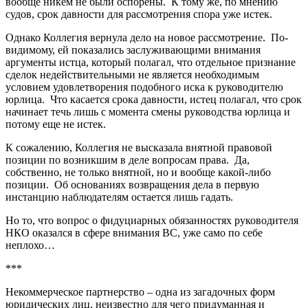
вообще никем не были оспорены. К тому же, по мнению
судов, срок давности для рассмотрения спора уже истек.
Однако Коллегия вернула дело на новое рассмотрение. По-
видимому, ей показались заслуживающими внимания
аргументы истца, который полагал, что отдельное признание
сделок недействительными не является необходимым
условием удовлетворения подобного иска к руководителю
юрлица. Что касается срока давности, истец полагал, что срок
начинает течь лишь с момента смены руководства юрлица и
потому еще не истек.
К сожалению, Коллегия не высказала внятной правовой
позиции по возникшим в деле вопросам права. Да,
собственно, не только внятной, но и вообще какой-либо
позиции. Об основаниях возвращения дела в первую
инстанцию наблюдателям остается лишь гадать.
Но то, что вопрос о фидуциарных обязанностях руководителя
НКО оказался в сфере внимания ВС, уже само по себе
неплохо…
***
Некоммерческое партнерство – одна из загадочных форм
юридических лиц, неизвестно для чего придуманная и