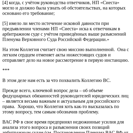
[4] когда, с учётом руководства ответчиков, НП «Сиеста»
могло и должно была узнать об обстоятельствах, на которых
основано его требование;
[5] имело ли место истечение исковой давности при
предъявлении членами НП «Сиеста» иска к ответчикам в
арбитражном суде с учётом приведённых выше разъяснений
Пленума Верховного Суда Российской Федерации.»
На этом Коллегия считает свою миссию выполненной. Она с
легким сердцем отменяет акты нижестоящих судов и
отправляет дело на новое рассмотрение в первую инстанцию.
***
В этом деле нам есть за что похвалить Коллегию ВС.
Прежде всего, ключевой вопрос дела – об объеме
фидуциарных обязанностей руководителей юридических лиц
– является весьма важным и актуальным для российского
права. Хорошо, что Коллегия хоть как-то высказалась по
этому вопросу, тем самым обозначив проблему.
ВАС РФ в свое время предпринял недюжинные усилия для
анализа этого вопроса и разъяснения своих позиций
арбитражным судам (см. Постановление Пленума ВАС РФ от