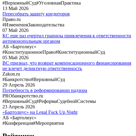
#ВерховныйСуд
#УголовнаяПрактика
13
Май
2026
Пересобрать защиту кредиторов
Право.ru
#ИзмененияЗаконодательства
07
Май
2026
КС еще раз очертил границы привлечения к ответственности
антимонопольным органом
АБ «Бартолиус»
#КонституционноеПраво
#КонституционныйСуд
05
Май
2026
ВС признал, что возврат компенсационного финансирования
не влечет деликтную ответственность
Zakon.ru
#Банкротство
#ВерховныйСуд
29
Апрель
2026
Потребность в реформировании надзора
PROбанкротство.ru
#ВерховныйСуд
#РеформаСудебнойСистемы
23
Апрель
2026
«Бартолиус» на Legal Fuck Up Night
АБ «Бартолиус»
#Конференция
#Мероприятия