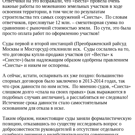
Ответчики на это возражали, что «Веста» провела очень
важные работы по межеванию земельных участков в ходе
освоения территории, в том числе по результатам
строительства тех самых сооружений «Сиесты». По словам
ответчиков, пресловутые 12 млн. – смехотворная сумма по
сравнению с рыночной стоимостью земли. По сути, это была
просто оплата работ по оформлению участков!
Суды первой и второй инстанций (Преображенский райсуд
Москвы и Мосгорсуд) отклонили иск. Суды сослались на то,
что договоры купли-продажи участков (от «Весты» к
«Сиесте») были надлежащим образом одобрены правлением
«Сиесты» и никем не оспорены.
А сейчас, кстати, оспаривать их уже поздно: большинство
спорных договоров было заключено в 2013-2014 годах, так
что срок давности по ним истек. По мнению судов, «Сиеста»
слишком долго «спала на своих правах» (как выражаются в
подобных случаях англичане), а расслабляться не следовало!
Истечение срока давности стало самостоятельным
основанием для отказа в иске.
Таким образом, нижестоящие суды заняли формалистическую
позицию, отказавшись по существу исследовать вопрос о
добросовестности руководителей в отсутствие отдельного
судебного решения о недействительности совершенных