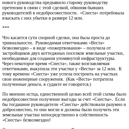
нового руководства предъявило старому руководству
претензии в связи с этой сделкой, обвиняя бывших
руководителей в недобросовестности. «Сиеста» потребовала
взыскать с них убытки в размере 12 млн.
***
Что касается сути спорной сделки, она была проста до
тривиальности. Руководимая ответчиками «Веста»
безвозмездно – в виде «пожертвования» – получила от
застройщиков двух коттеджных поселков земельные участки,
необходимые для создания упомянутой инфраструктуры.
Через некоторое время «Сиеста», также возглавляемая
ответчиками, выкупила эти участки у «Весты» за 12 млн. К
тому времени «Сиеста» уже успела построить на участках
свои инженерные сооружения. (Как «Веста» потратила
полученные деньги, в судакте не говорится.)
По мнению истца, единственной целью всей этой схемы было
недобросовестное получение выгоды за счет «Сиесты». Если
бы тогдашние руководители «Сиесты» действовали разумно и
добросовестно, то они могли и должны были получить эти
земельные участки непосредственно в собственность
«Сиесты» безвозмездно!