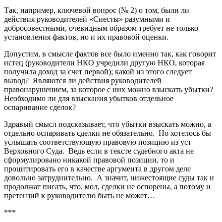
Так, например, ключевой вопрос (№ 2) о том, были ли
действия руководителей «Сиесты» разумными и
добросовестными, очевидным образом требует не только
установления фактов, но и их правовой оценки.
Допустим, в смысле фактов все было именно так, как говорит
истец (руководители НКО учредили другую НКО, которая
получила доход за счет первой); какой из этого следует
вывод? Являются ли действия руководителей
правонарушением, за которое с них можно взыскать убытки?
Необходимо ли для взыскания убытков отдельное
оспаривание сделок?
Здравый смысл подсказывает, что убытки взыскать можно, а
отдельно оспаривать сделки не обязательно. Но хотелось бы
услышать соответствующую правовую позицию из уст
Верховного Суда. Ведь если в тексте судебного акта не
сформулировано никакой правовой позиции, то и
процитировать его в качестве аргумента в другом деле
довольно затруднительно. А значит, нижестоящие суды так и
продолжат писать, что, мол, сделки не оспорены, а потому и
претензий к руководителю быть не может…
***