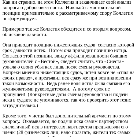
Как ни странно, на этом Коллегия и заканчивает свой анализ
вопроса о добросовестности. Никакой самостоятельной
позиции применительно к рассматриваемому спору Коллегия
не формулирует.
Примерно так же Коллегия обходится и со вторым вопросом,
об исковой давности.
Она приводит позицию нижестоящих судов, согласно которой
срок давности истек. Потом она приводит позицию истца.
Согласно этой позиции, ввиду аффилированности бывших
руководителей с «Вестой», следует считать, что «Сиеста»
узнала о своих убытках лишь после смены руководства.
Вопреки мнению нижестоящих судов, истец вовсе не «спал на
своих правах», а предъявил иск сразу же при возникновении
такой возможности. Ведь ранее воля истца была связана его
жуликоватыми руководителями. А потому срок не
пропущен! (Конкретные даты смены руководства и подачи
иска в судакте не упоминаются, так что проверить этот тезис
затруднительно.)
Кроме того, у истца был дополнительный аргумент по этому
вопросу. Оказывается, до подачи иска самим партнерством
аналогичный иск в интересах партнерства предъявляли его
члены (28 физических лиц; надо полагать, жители тех самых