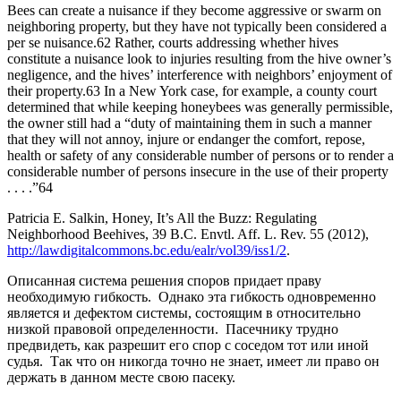
Bees can create a nuisance if they become aggressive or swarm on
neighboring property, but they have not typically been considered a
per se nuisance.62 Rather, courts addressing whether hives
constitute a nuisance look to injuries resulting from the hive owner’s
negligence, and the hives’ interference with neighbors’ enjoyment of
their property.63 In a New York case, for example, a county court
determined that while keeping honeybees was generally permissible,
the owner still had a “duty of maintaining them in such a manner
that they will not annoy, injure or endanger the comfort, repose,
health or safety of any considerable number of persons or to render a
considerable number of persons insecure in the use of their property
. . . .”64
Patricia E. Salkin, Honey, It’s All the Buzz: Regulating
Neighborhood Beehives, 39 B.C. Envtl. Aff. L. Rev. 55 (2012),
http://lawdigitalcommons.bc.edu/ealr/vol39/iss1/2
.
Описанная система решения споров придает праву
необходимую гибкость. Однако эта гибкость одновременно
является и дефектом системы, состоящим в относительно
низкой правовой определенности. Пасечнику трудно
предвидеть, как разрешит его спор с соседом тот или иной
судья. Так что он никогда точно не знает, имеет ли право он
держать в данном месте свою пасеку.