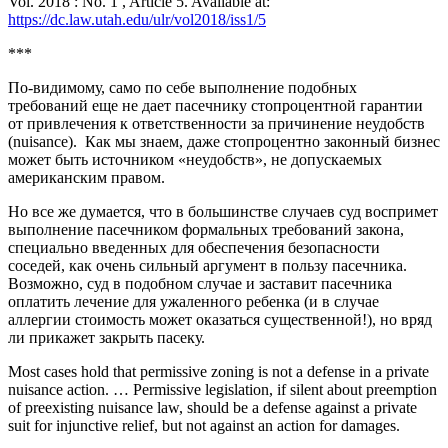
Vol. 2018 : No. 1 , Article 5. Available at:
https://dc.law.utah.edu/ulr/vol2018/iss1/5
***
По-видимому, само по себе выполнение подобных
требований еще не дает пасечнику стопроцентной гарантии
от привлечения к ответственности за причинение неудобств
(nuisance). Как мы знаем, даже стопроцентно законный бизнес
может быть источником «неудобств», не допускаемых
американским правом.
Но все же думается, что в большинстве случаев суд воспримет
выполнение пасечником формальных требований закона,
специально введенных для обеспечения безопасности
соседей, как очень сильный аргумент в пользу пасечника.
Возможно, суд в подобном случае и заставит пасечника
оплатить лечение для ужаленного ребенка (и в случае
аллергии стоимость может оказаться существенной!), но вряд
ли прикажет закрыть пасеку.
Most cases hold that permissive zoning is not a defense in a private
nuisance action. … Permissive legislation, if silent about preemption
of preexisting nuisance law, should be a defense against a private
suit for injunctive relief, but not against an action for damages.