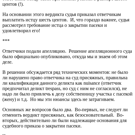
центов (!).
На основании этого вердикта судья приказал ответчикам
выплатить истцу шесть центов. И, что гораздо важнее, судья
рассмотрел требование истца о закрытии пасеки и
удовлетворил его!
***
Ответчики подали апелляцию. Решение апелляционного суда
было официально опубликовано, откуда мы и знаем об этом
деле.
В решении обсуждается ряд технических моментов: не было
ли нарушено право ответчика на суд присяжных, правильна
ли квалификация данного деликта как nuisance (ответчик
предпочитал деликт trespass, но суд с ним не согласился), не
надо ли было привлечь к делу собственницу участка с пасекой
(жену) и т.д. Но мы эти нюансы здесь не затрагиваем.
Основных же вопросов было два. Во-первых, не следует ли
отменить вердикт присяжных, как безосновательный. Во-
вторых, действительно ли были надлежащие основания для
судебного приказа о закрытии пасеки.