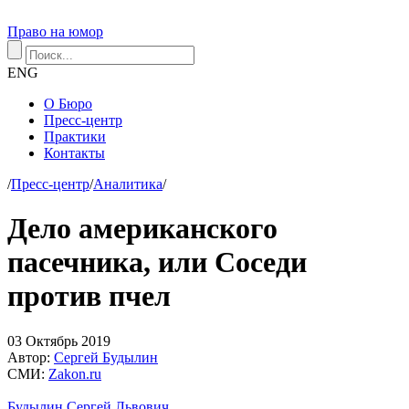
Право на юмор
ENG
О Бюро
Пресс-центр
Практики
Контакты
/
Пресс-центр
/
Аналитика
/
Дело американского
пасечника, или Соседи
против пчел
03
Октябрь
2019
Автор:
Сергей Будылин
СМИ:
Zakon.ru
Будылин Сергей Львович