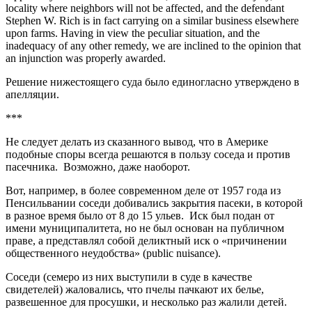
locality where neighbors will not be affected, and the defendant
Stephen W. Rich is in fact carrying on a similar business elsewhere
upon farms. Having in view the peculiar situation, and the
inadequacy of any other remedy, we are inclined to the opinion that
an injunction was properly awarded.
Решение нижестоящего суда было единогласно утверждено в
апелляции.
***
Не следует делать из сказанного вывод, что в Америке
подобные споры всегда решаются в пользу соседа и против
пасечника. Возможно, даже наоборот.
Вот, например, в более современном деле от 1957 года из
Пенсильвании соседи добивались закрытия пасеки, в которой
в разное время было от 8 до 15 ульев. Иск был подан от
имени муниципалитета, но не был основан на публичном
праве, а представлял собой деликтный иск о «причинении
общественного неудобства» (public nuisance).
Соседи (семеро из них выступили в суде в качестве
свидетелей) жаловались, что пчелы пачкают их белье,
развешенное для просушки, и несколько раз жалили детей.