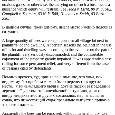
noxious gases, or otherwise, the carrying on of such a business is a
nuisance which equity will restrain. See
Heeg v. Licht, 80 N. Y. 582;
Campbell v. Seaman, 63 N. Y. 568; Hutchins v. Smith, 63 Barb.
256.
В данном случае, по-видимому, имела место именно подобная
ситуация.
A large quantity of bees were kept upon a small village lot next to
plaintiff’s lot and dwelling. At certain seasons the plaintiff in the use
of his lot and dwelling was, according to the evidence on the part of
the plaintiff, very seriously discommoded, and the comfortable
enjoyment of the property greatly impaired. It was apparently a case
calling for some permanent relief, and very different from the cases
of trespass cited by defendants.
Помимо прочего, суд принял во внимание, что ульи, по-
видимому, без проблем можно было перенести в другое
место. У Рича-младшего были и другие пасеки за пределами
деревни. С учетом этой «необычной ситуации», а также
ввиду неадекватности других возможных мер, апелляция
сочла, что нижестоящий судья правильно выпустил приказ о
закрытии пасеки.
Apparently the bees can be removed, without material injury, to a