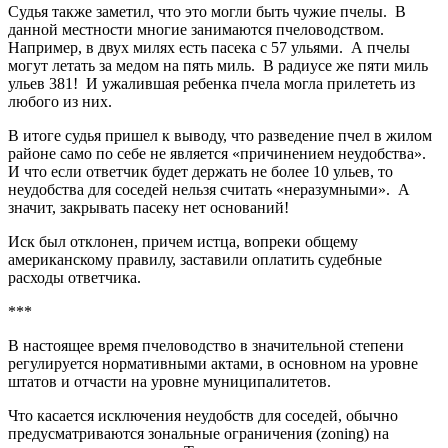
Судья также заметил, что это могли быть чужие пчелы. В
данной местности многие занимаются пчеловодством.
Например, в двух милях есть пасека с 57 ульями. А пчелы
могут летать за медом на пять миль. В радиусе же пяти миль
ульев 381! И ужалившая ребенка пчела могла прилететь из
любого из них.
В итоге судья пришел к выводу, что разведение пчел в жилом
районе само по себе не является «причинением неудобства».
И что если ответчик будет держать не более 10 ульев, то
неудобства для соседей нельзя считать «неразумными». А
значит, закрывать пасеку нет оснований!
Иск был отклонен, причем истца, вопреки общему
американскому правилу, заставили оплатить судебные
расходы ответчика.
***
В настоящее время пчеловодство в значительной степени
регулируется нормативными актами, в основном на уровне
штатов и отчасти на уровне муниципалитетов.
Что касается исключения неудобств для соседей, обычно
предусматриваются зональные ограничения (zoning) на