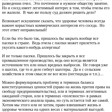
разведении пчел. Это почтенное и нужное обществу занятие.
Но и сосед имеет легитимный интерес в том, чтобы пчелы его
не жалили. В чью же пользу суд должен решить дело?
Возникает искушение сказать, что здоровье человека всегда
важнее корыстных коммерческих интересов его соседа. Но
этот ответ неправильный!
Если бы это было так, пришлось бы закрыть вообще все
пасеки в стране. Ведь пчела с пасеки может прилететь и
укусить какого-нибудь аллергика!
И не только пасеки. Пришлось бы закрыть и все
промышленное производство, ведь оно всегда является
источником тех или иных вредных выбросов. Не говоря уже
о шахтах, где то и дело гибнут шахтеры. Да и с сельским
хозяйством в этом смысле не все ясно (пестициды и т.п.)…
Можно формулировать проблему в терминах баланса
конституционных ценностей (право на жизнь против права на
свободу предпринимательства), или в терминах легитимных
ожиданий сторон, или в терминах «полезности» в рамках
экономического анализа права, но суть остается той же самой.
Хотим мы этого или не хотим, право взвешивает жизнь и
здоровье человека на одних весах с материальной выгодой.