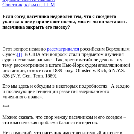
Советник, к.ф-м.н., LL.M
Если сосед пасечника недоволен тем, что с соседнего
участка к нему прилетают пчелы, может ли он заставить
пасечника закрыть его пасеку?
Этот вопрос недавно
рассматривался
российским Верховным
Судом.
[1]
В США эти вопросы стали предметом изучения
судов несколько раньше. Так, хрестоматийное дело на эту
тему, рассмотренное в штате Нью-Йорк судом апелляционной
инстанции, относится к 1889 году. Olmsted v. Rich, 6 N.Y.S.
826 (N.Y. Gen. Term. 1889).
Его мы здесь и обсудим в некоторых подробностях. А заодно
и последующие тенденции развития американского
«пчелиного права».
***
Можно сказать, что спор между пасечником и его соседом –
это классическая проблема баланса интересов.
Нет сомнений, что пасечник имеет легитимный интерес в