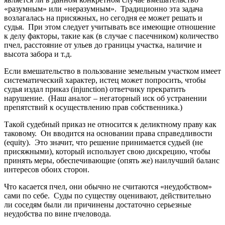
«разумным» или «неразумным». Традиционно эта задача
возлагалась на присяжных, но сегодня ее может решать и
судья. При этом следует учитывать все имеющие отношение
к делу факторы, такие как (в случае с пасечником) количество
пчел, расстояние от ульев до границы участка, наличие и
высота забора и т.д.
Если вмешательство в пользование земельным участком имеет
систематический характер, истец может попросить, чтобы
судья издал приказ (injunction) ответчику прекратить
нарушение. (Наш аналог – негаторный иск об устранении
препятствий к осуществлению прав собственника.)
Такой судебный приказ не относится к деликтному праву как
таковому. Он вводится на основании права справедливости
(equity). Это значит, что решение принимается судьей (не
присяжными), который использует свою дискрецию, чтобы
принять меры, обеспечивающие (опять же) наилучший баланс
интересов обоих сторон.
Что касается пчел, они обычно не считаются «неудобством»
сами по себе. Суды по существу оценивают, действительно
ли соседям были ли причинены достаточно серьезные
неудобства по вине пчеловода.