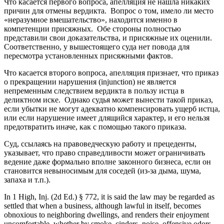
Что касается первого вопроса, апелляция не нашла никаких
причин для отмены вердикта. Вопрос о том, имело ли место
«неразумное вмешательство», находится именно в
компетенции присяжных. Обе стороны полностью
представили свои доказательства, и присяжные их оценили.
Соответственно, у вышестоящего суда нет повода для
пересмотра установленных присяжными фактов.
Что касается второго вопроса, апелляция признает, что приказ
о прекращении нарушения (injunction) не является
непременным следствием вердикта в пользу истца в
деликтном иске. Однако судья может вынести такой приказ,
если убытки не могут адекватно компенсировать ущерб истца,
или если нарушение имеет длящийся характер, и его нельзя
предотвратить иначе, как с помощью такого приказа.
Суд, ссылаясь на правоведческую работу и прецеденты,
указывает, что право справедливости может ограничивать
ведение даже формально вполне законного бизнеса, если он
становится невыносимым для соседей (из-за дыма, шума,
запаха и т.п.).
In 1 High, Inj. (2d Ed.) § 772, it is said the law may be regarded as
settled that when a business, although lawful in itself, becomes
obnoxious to neighboring dwellings, and renders their enjoyment
uncomfortable, whether by smoke, cinders, noise, offensive odors,