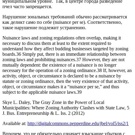
муниципальном уровне. Так, в центре города разведение
пчел часто запрещается.
Нарушение зональных требований обычно рассматривается
как деликт само по себе (nuisance per se). Соответственно,
такое нарушение подлежит устранению.
Nuisance laws and zoning regulations often overlap, making it
necessary to discuss them at least to the extent required to
understand how they affect budding businesses targeted by zoning
boards.36 Simply put, there is an immediate relationship between
zoning laws and prohibiting nuisances.37 However, they are not
mutually dependent: the existence of a nuisance is no longer
necessary for the operation of a zoning ordinance.38 If, however, an
activity, object, or circumstance is declared to be a nuisance by
statute or zoning ordinance, then the very existence of that activity,
object, or circumstance makes it a “nuisance per se,” and thus
subject to the applicable nuisance laws.39
Skye L. Daley, The Gray Zone in the Power of Local
Municipalities: Where Zoning Authority Clashes with State Law, 5
J. Bus. Entrepreneurship & L. Iss. 2 (2012)
Available at:
http://digitalcommons.pepperdine.edu/jbel/vol5/iss2/1
Впрочем, это не обязательно означает взыскание убытков с