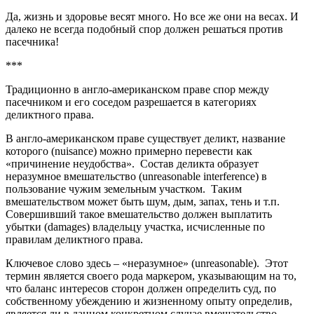
Да, жизнь и здоровье весят много. Но все же они на весах. И
далеко не всегда подобный спор должен решаться против
пасечника!
***
Традиционно в англо-американском праве спор между
пасечником и его соседом разрешается в категориях
деликтного права.
В англо-американском праве существует деликт, название
которого (nuisance) можно примерно перевести как
«причинение неудобства». Состав деликта образует
неразумное вмешательство (unreasonable interference) в
пользование чужим земельным участком. Таким
вмешательством может быть шум, дым, запах, тень и т.п.
Совершивший такое вмешательство должен выплатить
убытки (damages) владельцу участка, исчисленные по
правилам деликтного права.
Ключевое слово здесь – «неразумное» (unreasonable). Этот
термин является своего рода маркером, указывающим на то,
что баланс интересов сторон должен определить суд, по
собственному убеждению и жизненному опыту определив,
является ли в данном конкретном случае вмешательство