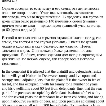
помогал).
Однако соседям, то есть истцу и его семье, эта деятельность
очень не понравилась. Учитывая масштабы активности
пчеловода, это было неудивительно. В пределах 100 футов от
дома истца было размещено 140 пчелиных семей (swarms),
причем многие ульи — прямо перед границей участка истца
(в 60 футах от дома)!
Весной и осенью пчелы серьезно отравляли жизнь истцу, его
семье, его гостям и его слугам (servants). Пчелы не давали
людям находиться в саду, безжалостно жаля их. Пчелы
залетали и в дом. Они пачкали белье, развешенное для
просушки. В общем, пчелы сделали дом истца непригодным
для жизни! Во всяком случае, так говорилось в исковом
заявлении.
In the complaint it is alleged that the plaintiff and defendants reside
in the village of Hobart, in Delaware county, and live upon and
occupy small adjoining lots; that the plaintiff is the owner in fee of
his lot, and has occupied it with his family for a number of years,
and his dwelling is about 60 feet from defendants’ line; that the rear
part of the premises occupied by defendants is about 40 feet wide,
and for several years the defendants have been collecting and hiving
upon it about 90 swarms of bees, and upon premises adjoining about
50 swarms more, all within 100 feet of plaintiff’s premises, a large