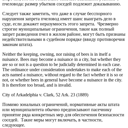
пчеловода: размер убытков соседей подлежит доказыванию.
Следует также заметить, что даже в случае бесспорного
нарушения запрета пчеловод имеет шанс выиграть дело в
суде, если докажет неразумность этого запрета. Чрезмерно
строгие муниципальные ограничения, такие как полный
запрет разведения пчел в жилом районе, могут быть признаны
недействительными в судебном порядке (ввиду противоречия
законам штата).
Neither the keeping, owning, nor raising of bees is in itself a
nuisance. Bees may become a nuisance in a city, but whether they
are so or not is a question to be judicially determined in each case.
The ordinance under consideration undertakes to make each of the
acts named a nuisance, without regard to the fact whether it is so or
not, or whether bees in general have become a nuisance in the city.
It is therefore too broad, and is invalid.
City of Arkadelphia v. Clark, 52 Ark. 23 (1889)
Помимо зональных ограничений, нормативные акты штата
или муниципалитета обычно предписывают пасечнику
принятие ряда конкретных мер для обеспечения безопасности
соседей. Такие меры могут включать, в частности,
следующее.