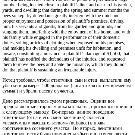
number being located close to plaintiff’s line, and near to his garden,
yards, and dwelling; that during the spring and summer months the
bees so kept by defendants greatly interfere with the quiet and
proper enjoyment and possession of plaintiff’s premises, driving
him, his servants and guests, from his garden and grounds, and
stinging them, interfering with the enjoyment of his home, and with
his family while engaged in the performance of their domestic
duties, soiling articles of clothing when exposed on his premises,
and making his dwelling and premises unfit for habitation, and
unsafe, constituting a nuisance to plaintiff’s damage of $1,500; that
plaintiff has notified the defendants of the injuries, and requested
them to move the bees and abate the nuisance, which they do not
do; that plaintiff is sustaining an irreparable injury.
Истец требовал, чтобы ответчики, сын и отец, выплатили ему
убытки в размере 1500 долларов (гигантская по тем временам
сумма!) и убрали пасеку с участка.
Дело рассматривалось судом присяжных. Оценив все
представленные сторонам доказательства, присяжные пришли
к следующему выводу. Во-первых, данное поведение
ответчиков (отца и его сына-пасечника) является
«неразумным вмешательством» (nuisance) в права
собственника соседнего участка. Во-вторых, действиями
ответчиков истцу были причинены убытки в размере шести