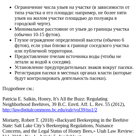
Ограничение числа ульев на участке (в зависимости от
типа участка и его площади: например, не более пяти
ульев на жилом участке площадью до полуакра в
городской черте).
Минимальное расстояние от ульев до границы участка
(обычно 10-15 футов).
Глухое ограждение определенной высоты (обычно 6
футов), если ульи близко к границе соседского участка
или публичной территории.
Предоставление пчелам источника воды (чтобы не
летали за водой к соседям).
Установление предупредительных знаков вокруг пасеки.
Регистрация пасеки в местных органах власти (которые
будут контролировать деятельность пасеки).
Подробнее см.:
Patricia E. Salkin, Honey, It’s All the Buzz: Regulating
Neighborhood Beehives, 39 B.C. Envtl. Aff. L. Rev. 55 (2012),
http://lawdigitalcommons.bc.edu/ealr/vol39/iss1/2
Moriarty, Robert T. (2018) «Backyard Beekeeping in the Beehive
State: Salt Lake City’s Beekeeping Regulations, Nuisance
Concerns, and the Legal Status of Honey Bees,» Utah Law Review: