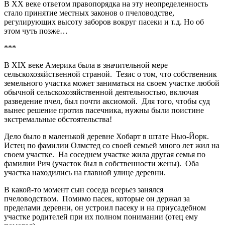
В XX веке ответом правопорядка на эту неопределенность
стало принятие местных законов о пчеловодстве,
регулирующих высоту заборов вокруг пасеки и т.д. Но об
этом чуть позже…
***
В XIX веке Америка была в значительной мере
сельскохозяйственной страной. Тезис о том, что собственник
земельного участка может заниматься на своем участке любой
обычной сельскохозяйственной деятельностью, включая
разведение пчел, был почти аксиомой. Для того, чтобы суд
вынес решение против пасечника, нужны были поистине
экстремальные обстоятельства!
Дело было в маленькой деревне Хобарт в штате Нью-Йорк.
Истец по фамилии Олмстед со своей семьей много лет жил на
своем участке. На соседнем участке жила другая семья по
фамилии Рич (участок был в собственности жены). Оба
участка находились на главной улице деревни.
В какой-то момент сын соседа всерьез занялся
пчеловодством. Помимо пасек, которые он держал за
пределами деревни, он устроил пасеку и на приусадебном
участке родителей при их полном понимании (отец ему