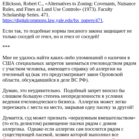
Ellickson, Robert C., «Alternatives to Zoning: Covenants, Nuisance
Rules, and Fines as Land Use Controls» (1973). Faculty
Scholarship Series. 471.
https://digitalcommons.law.yale.edu/fss_papers/471
.
Если так, то подобные нормы писаного закона защищают не
только соседей от пчел, но и пчел от соседей!
***
Мне не удалось найти каких-либо упоминаний о наличии в
США специальных запретов заниматься пчеловодством рядом
с участком человека, имеющего справку об аллергии на
пчелиный яд (как это предусматривает закон Орловской
области, обсуждавшийся в деле ВС РФ).
Думаю, это неудивительно. Подобный запрет вносил бы
слишком большую степень неопределенности в условия
ведения пчеловодческого бизнеса. Аллергик может легко
переезжать с места на место, закрывая одну пасеку за другой!
Думается, суд может признать «неразумным вмешательством»
(то есть деликтом) размещение пасеки рядом с домом
аллергика. Однако если аллергик сам поселится рядом с
существующей пасекой, хозяин которой выполнил все