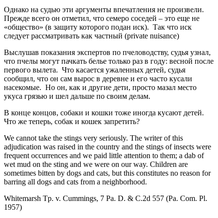
Однако на судью эти аргументы впечатления не произвели.
Прежде всего он отметил, что семеро соседей – это еще не
«общество» (в защиту которого подан иск). Так что иск
следует рассматривать как частный (private nuisance)
Выслушав показания экспертов по пчеловодству, судья узнал,
что пчелы могут пачкать белье только раз в году: весной после
первого вылета. Что касается ужаленных детей, судья
сообщил, что он сам вырос в деревне и его часто кусали
насекомые. Но он, как и другие дети, просто мазал место
укуса грязью и шел дальше по своим делам.
В конце концов, собаки и кошки тоже иногда кусают детей.
Что же теперь, собак и кошек запретить?
We cannot take the stings very seriously. The writer of this
adjudication was raised in the country and the stings of insects were
frequent occurrences and we paid little attention to them; a dab of
wet mud on the sting and we were on our way. Children are
sometimes bitten by dogs and cats, but this constitutes no reason for
barring all dogs and cats from a neighborhood.
Whitemarsh Tp. v. Cummings, 7 Pa. D. & C.2d 557 (Pa. Com. Pl.
1957)