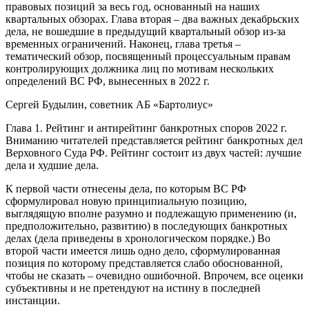
правовых позиций за весь год, основанный на наших
квартальных обзорах. Глава вторая – два важных декабрьских
дела, не вошедшие в предыдущий квартальный обзор из-за
временных ограничений. Наконец, глава третья –
тематический обзор, посвященный процессуальным правам
контролирующих должника лиц по мотивам нескольких
определений ВС РФ, вынесенных в 2022 г.
Сергей Будылин, советник АБ «Бартолиус»
Глава 1. Рейтинг и антирейтинг банкротных споров 2022 г.
Вниманию читателей представляется рейтинг банкротных дел
Верховного Суда РФ. Рейтинг состоит из двух частей: лучшие
дела и худшие дела.
К первой части отнесены дела, по которым ВС РФ
сформулировал новую принципиальную позицию,
выглядящую вполне разумно и подлежащую применению (и,
предположительно, развитию) в последующих банкротных
делах (дела приведены в хронологическом порядке.) Во
второй части имеется лишь одно дело, сформулированная
позиция по которому представляется слабо обоснованной,
чтобы не сказать – очевидно ошибочной. Впрочем, все оценки
субъективны и не претендуют на истину в последней
инстанции.