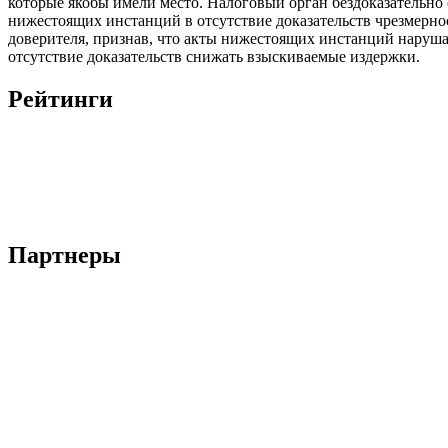
которые якобы имели место. Налоговый орган бездоказательно
нижестоящих инстанций в отсутствие доказательств чрезмерн
доверителя, признав, что акты нижестоящих инстанций наруша
отсутствие доказательств снижать взыскиваемые издержки.
Рейтинги
Партнеры