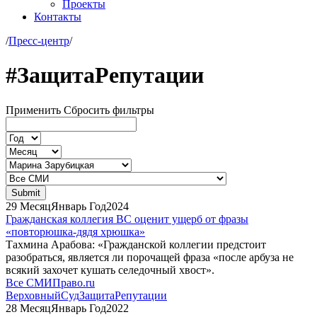
Проекты
Контакты
/
Пресс-центр
/
#ЗащитаРепутации
Применить
Сбросить фильтры
29
Месяц
Январь
Год
2024
Гражданская коллегия ВС оценит ущерб от фразы
«повторюшка-дядя хрюшка»
Тахмина Арабова: «Гражданской коллегии предстоит
разобраться, является ли порочащей фраза «после арбуза не
всякий захочет кушать селедочный хвост».
Все СМИ
Право.ru
ВерховныйСуд
ЗащитаРепутации
28
Месяц
Январь
Год
2022