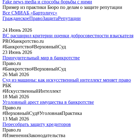
Fake news media и способы борьбы с ними
Пример из практики Бюро по делам о защите репутации
Все СМИ
АБ «Бартолиус»
ГражданскоеПраво
ЗащитаРепутации
24
Июнь
2026
ВС расширил критерии оценки добросовестности взыскателя
PROбанкротство.ru
#Банкротство
#ВерховныйСуд
23
Июнь
2026
Принудительный мир в банкротстве
Право.ru
#Банкротство
#ВерховныйСуд
26
Май
2026
Суд из машины: как искусственный интеллект меняет право
РБК
#ИскусственныйИнтеллект
18
Май
2026
Уголовный арест имущества в банкротстве
Право.ru
#ВерховныйСуд
#УголовнаяПрактика
13
Май
2026
Пересобрать защиту кредиторов
Право.ru
#ИзмененияЗаконодательства