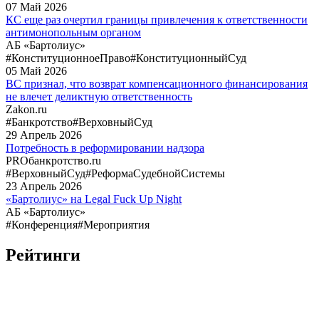
07
Май
2026
КС еще раз очертил границы привлечения к ответственности
антимонопольным органом
АБ «Бартолиус»
#КонституционноеПраво
#КонституционныйСуд
05
Май
2026
ВС признал, что возврат компенсационного финансирования
не влечет деликтную ответственность
Zakon.ru
#Банкротство
#ВерховныйСуд
29
Апрель
2026
Потребность в реформировании надзора
PROбанкротство.ru
#ВерховныйСуд
#РеформаСудебнойСистемы
23
Апрель
2026
«Бартолиус» на Legal Fuck Up Night
АБ «Бартолиус»
#Конференция
#Мероприятия
Рейтинги