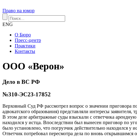
Право на юмор
ENG
О Бюро
Пресс-центр
Практики
Контакты
ООО «Верон»
Дело в ВС РФ
№310-ЭС23-17852
Верховный Суд РФ рассмотрел вопрос о значении приговора по
адвокатского образования) представляли интересы заявителя, 
В этом деле арбитражные суды взыскали с ответчика арендную п
находился у истца. Впоследствии был вынесен приговор по уг
было установлено, что погрузчик действительно находился у ис
Ответчик потребовал пересмотра дела по вновь открывшимся об