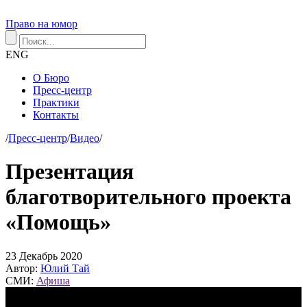
Право на юмор
ENG
О Бюро
Пресс-центр
Практики
Контакты
/
Пресс-центр
/
Видео
/
Презентация
благотворительного проекта
«Помощь»
23
Декабрь
2020
Автор:
Юлий Тай
СМИ:
Афиша