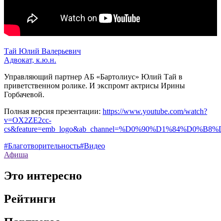
Тай Юлий Валерьевич
Адвокат, к.ю.н.
Управляющий партнер АБ «Бартолиус» Юлий Тай в
приветственном ролике. И экспромт актрисы Ирины
Горбачевой.
Полная версия презентации:
https://www.youtube.com/watch?
v=OX2ZE2cc-
cs&feature=emb_logo&ab_channel=%D0%90%D1%84%D0%B8
#Благотворительность
#Видео
Афиша
Это интересно
Рейтинги