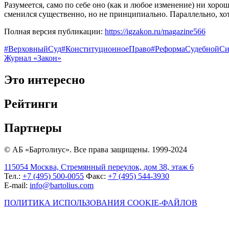
Разумеется, само по себе оно (как и любое изменение) ни хорош
сменился существенно, но не принципиально. Параллельно, хот
Полная версия публикации:
https://igzakon.ru/magazine566
#ВерховныйСуд
#КонституционноеПраво
#РеформаСудебнойС
Журнал «Закон»
Это интересно
Рейтинги
Партнеры
© АБ «Бартолиус». Все права защищены. 1999-2024
115054 Москва, Стремянный переулок, дом 38, этаж 6
Тел.:
+7 (495) 500-0055
Факс:
+7 (495) 544-3930
E-mail:
info@bartolius.com
ПОЛИТИКА ИСПОЛЬЗОВАНИЯ COOKIE-ФАЙЛОВ