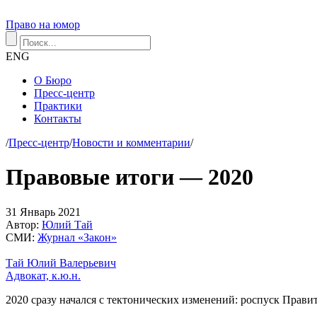
Право на юмор
ENG
О Бюро
Пресс-центр
Практики
Контакты
/
Пресс-центр
/
Новости и комментарии
/
Правовые итоги — 2020
31
Январь
2021
Автор:
Юлий Тай
СМИ:
Журнал «Закон»
Тай Юлий Валерьевич
Адвокат, к.ю.н.
2020 сразу начался с тектонических изменений: роспуск Правит