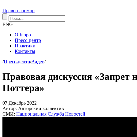
Право на юмор
ENG
О Бюро
Пресс-центр
Практики
Контакты
/
Пресс-центр
/
Видео
/
Правовая дискуссия «Запрет 
Поттера»
07
Декабрь
2022
Автор:
Авторский коллектив
СМИ:
Национальная Служба Новостей