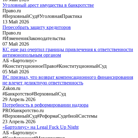
Уголовный арест имущества в банкротстве
Право.ru
#ВерховныйСуд
#УголовнаяПрактика
13
Май
2026
Пересобрать защиту кредиторов
Право.ru
#ИзмененияЗаконодательства
07
Май
2026
КС еще раз очертил границы привлечения к ответственности
антимонопольным органом
АБ «Бартолиус»
#КонституционноеПраво
#КонституционныйСуд
05
Май
2026
ВС признал, что возврат компенсационного финансирования
не влечет деликтную ответственность
Zakon.ru
#Банкротство
#ВерховныйСуд
29
Апрель
2026
Потребность в реформировании надзора
PROбанкротство.ru
#ВерховныйСуд
#РеформаСудебнойСистемы
23
Апрель
2026
«Бартолиус» на Legal Fuck Up Night
АБ «Бартолиус»