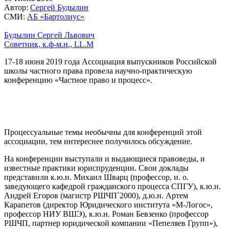
Автор:
Сергей Будылин
СМИ:
АБ «Бартолиус»
Будылин Сергей Львович
Советник, к.ф-м.н., LL.M
17-18 июня 2019 года Ассоциация выпускников Российской
школы частного права провела научно-практическую
конференцию «Частное право и процесс».
Процессуальные темы необычны для конференций этой
ассоциации, тем интереснее получилось обсуждение.
На конференции выступали и выдающиеся правоведы, и
известные практики юриспруденции. Свои доклады
представили к.ю.н. Михаил Шварц (профессор, и. о.
заведующего кафедрой гражданского процесса СПГУ), к.ю.н.
Андрей Егоров (магистр РШЧП`2000), д.ю.н. Артем
Карапетов (директор Юридического института «М-Логос»,
профессор НИУ ВШЭ), к.ю.н. Роман Бевзенко (профессор
РШЧП, партнер юридической компании «Пепеляев Групп»),