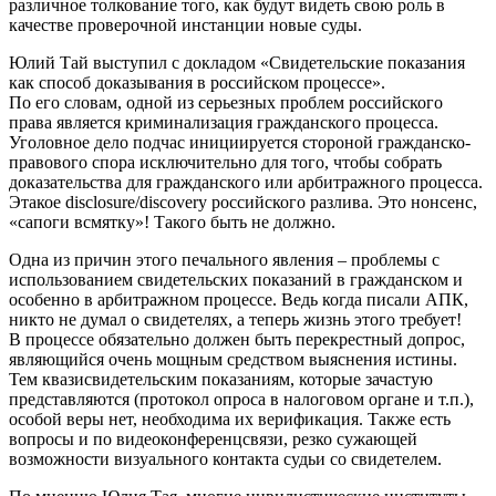
различное толкование того, как будут видеть свою роль в
качестве проверочной инстанции новые суды.
Юлий Тай выступил с докладом «Свидетельские показания
как способ доказывания в российском процессе».
По его словам, одной из серьезных проблем российского
права является криминализация гражданского процесса.
Уголовное дело подчас инициируется стороной гражданско-
правового спора исключительно для того, чтобы собрать
доказательства для гражданского или арбитражного процесса.
Этакое disclosure/discovery российского разлива. Это нонсенс,
«сапоги всмятку»! Такого быть не должно.
Одна из причин этого печального явления – проблемы с
использованием свидетельских показаний в гражданском и
особенно в арбитражном процессе. Ведь когда писали АПК,
никто не думал о свидетелях, а теперь жизнь этого требует!
В процессе обязательно должен быть перекрестный допрос,
являющийся очень мощным средством выяснения истины.
Тем квазисвидетельским показаниям, которые зачастую
представляются (протокол опроса в налоговом органе и т.п.),
особой веры нет, необходима их верификация. Также есть
вопросы и по видеоконференцсвязи, резко сужающей
возможности визуального контакта судьи со свидетелем.