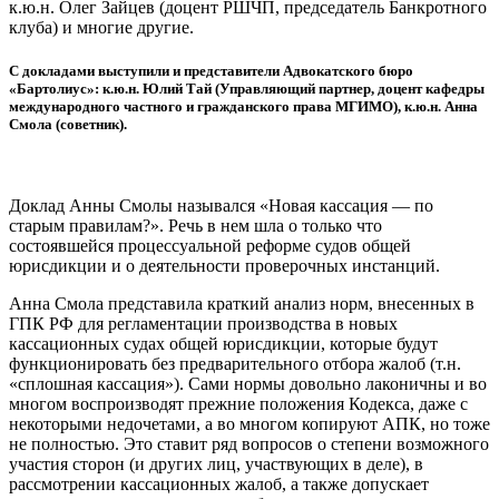
к.ю.н. Олег Зайцев (доцент РШЧП, председатель Банкротного
клуба) и многие другие.
С докладами выступили и представители Адвокатского бюро
«Бартолиус»: к.ю.н. Юлий Тай (Управляющий партнер, доцент кафедры
международного частного и гражданского права МГИМО), к.ю.н. Анна
Смола (советник).
Доклад Анны Смолы назывался «Новая кассация — по
старым правилам?». Речь в нем шла о только что
состоявшейся процессуальной реформе судов общей
юрисдикции и о деятельности проверочных инстанций.
Анна Смола представила краткий анализ норм, внесенных в
ГПК РФ для регламентации производства в новых
кассационных судах общей юрисдикции, которые будут
функционировать без предварительного отбора жалоб (т.н.
«сплошная кассация»). Сами нормы довольно лаконичны и во
многом воспроизводят прежние положения Кодекса, даже с
некоторыми недочетами, а во многом копируют АПК, но тоже
не полностью. Это ставит ряд вопросов о степени возможного
участия сторон (и других лиц, участвующих в деле), в
рассмотрении кассационных жалоб, а также допускает