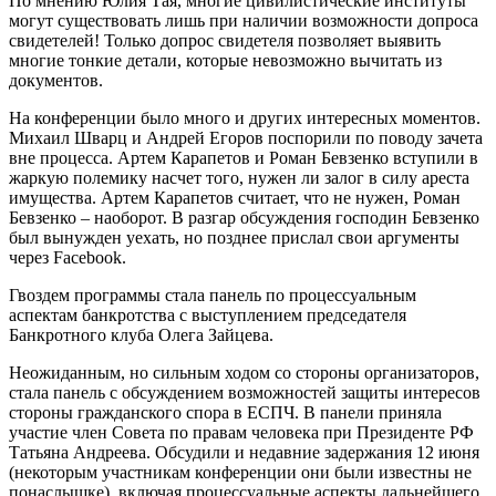
По мнению Юлия Тая, многие цивилистические институты
могут существовать лишь при наличии возможности допроса
свидетелей! Только допрос свидетеля позволяет выявить
многие тонкие детали, которые невозможно вычитать из
документов.
На конференции было много и других интересных моментов.
Михаил Шварц и Андрей Егоров поспорили по поводу зачета
вне процесса. Артем Карапетов и Роман Бевзенко вступили в
жаркую полемику насчет того, нужен ли залог в силу ареста
имущества. Артем Карапетов считает, что не нужен, Роман
Бевзенко – наоборот. В разгар обсуждения господин Бевзенко
был вынужден уехать, но позднее прислал свои аргументы
через Facebook.
Гвоздем программы стала панель по процессуальным
аспектам банкротства с выступлением председателя
Банкротного клуба Олега Зайцева.
Неожиданным, но сильным ходом со стороны организаторов,
стала панель с обсуждением возможностей защиты интересов
стороны гражданского спора в ЕСПЧ. В панели приняла
участие член Совета по правам человека при Президенте РФ
Татьяна Андреева. Обсудили и недавние задержания 12 июня
(некоторым участникам конференции они были известны не
понаслышке), включая процессуальные аспекты дальнейшего