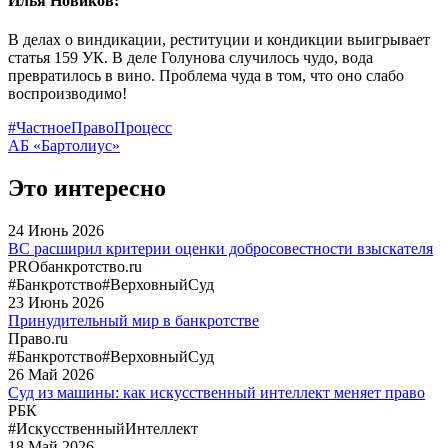
Илья Новиков:
В делах о виндикации, реституции и кондикции выигрывает
статья 159 УК. В деле Голунова случилось чудо, вода
превратилось в вино. Проблема чуда в том, что оно слабо
воспроизводимо!
#ЧастноеПравоПроцесс
АБ «Бартолиус»
Это интересно
24
Июнь
2026
ВС расширил критерии оценки добросовестности взыскателя
PROбанкротство.ru
#Банкротство
#ВерховныйСуд
23
Июнь
2026
Принудительный мир в банкротстве
Право.ru
#Банкротство
#ВерховныйСуд
26
Май
2026
Суд из машины: как искусственный интеллект меняет право
РБК
#ИскусственныйИнтеллект
18
Май
2026