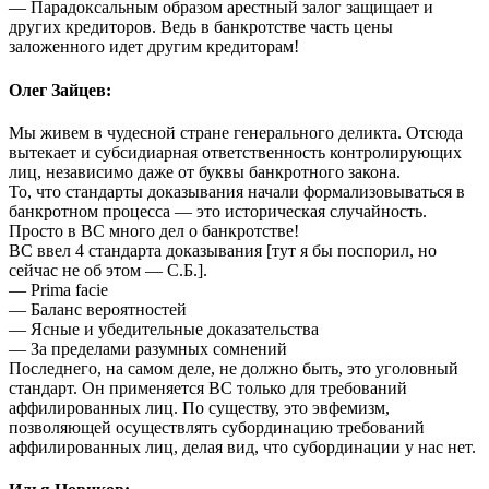
— Парадоксальным образом арестный залог защищает и
других кредиторов. Ведь в банкротстве часть цены
заложенного идет другим кредиторам!
Олег Зайцев:
Мы живем в чудесной стране генерального деликта. Отсюда
вытекает и субсидиарная ответственность контролирующих
лиц, независимо даже от буквы банкротного закона.
То, что стандарты доказывания начали формализовываться в
банкротном процесса — это историческая случайность.
Просто в ВС много дел о банкротстве!
ВС ввел 4 стандарта доказывания [тут я бы поспорил, но
сейчас не об этом — С.Б.].
— Prima facie
— Баланс вероятностей
— Ясные и убедительные доказательства
— За пределами разумных сомнений
Последнего, на самом деле, не должно быть, это уголовный
стандарт. Он применяется ВС только для требований
аффилированных лиц. По существу, это эвфемизм,
позволяющей осуществлять субординацию требований
аффилированных лиц, делая вид, что субординации у нас нет.