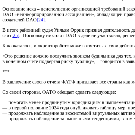
Основание иска – неисполнение организацией требований зак
DAO «неинкорпорированной ассоциацией», обладающей правосуб
создателей DAO
[24]
.
В итоге районный судья Уильям Оррик признал деятельность да
сайт
[25]
. Поскольку никто от DAO в деле не участвовал, решени
Как оказалось, и «крипторобот» может ответить за свои дейст
«Это решение должно послужить звонком будильника для тех, к
в конечном счете подвергая риску публику», – говорится в зая
***
В заключение своего отчета ФАТФ призывает все страны как 
Со своей стороны, ФАТФ обещает сделать следующее:
— помогать менее продвинутым юрисдикциям в имплементац
— в первой половине 2024 года опубликовать таблицу мер, п
— продолжать наблюдение за экосистемой виртуальных активо
— продолжать наблюдение за рыночными тенденциями, в том ч