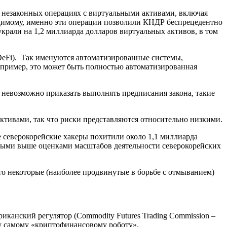
 незаконных операциях с виртуальными активами, включая
идимому, именно эти операции позволили КНДР беспрецедентно
 украли на 1,2 миллиарда долларов виртуальных активов, в том
– DeFi). Так именуются автоматизированные системы,
апример, это может быть полностью автоматизированная
– невозможно приказать выполнять предписания закона, такие
.
тивами, так что риски представляются относительно низкими.
е северокорейские хакеры похитили около 1,1 миллиарда
денными выше оценками масштабов деятельности северокорейских
то некоторые (наиболее продвинутые в борьбе с отмыванием)
канский регулятор (Commodity Futures Trading Commission –
ому самому «криптофинансовому роботу».