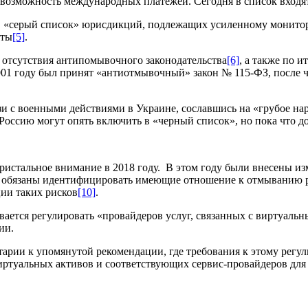
я возможность международных платежей. Сегодня в список вход
 в «серый список» юрисдикций, подлежащих усиленному монитор
аты
[5]
.
отсутствия антипомывочного законодательства
[6]
, а также по 
001 году был принят «антиотмывочный» закон № 115-ФЗ, после че
и с военными действиями в Украине, сославшись на «грубое на
оссию могут опять включить в «черный список», но пока что до
пристальное внимание в 2018 году. В этом году были внесены 
ы обязаны идентифицировать имеющие отношение к отмыванию р
ии таких рисков
[10]
.
ается регулировать «провайдеров услуг, связанных с виртуальн
ции.
ии к упомянутой рекомендации, где требования к этому регул
ртуальных активов и соответствующих сервис-провайдеров для 