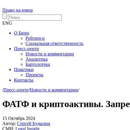
Право на юмор
ENG
О Бюро
Рейтинги
Социальная ответственность
Пресс-центр
Новости и комментарии
Аналитика
Бартолотека
Практики
Проекты
Контакты
/
Пресс-центр
/
Новости и комментарии
/
ФАТФ и криптоактивы. Запре
15
Октябрь
2024
Автор:
Сергей Будылин
СМИ:
Legal Insight