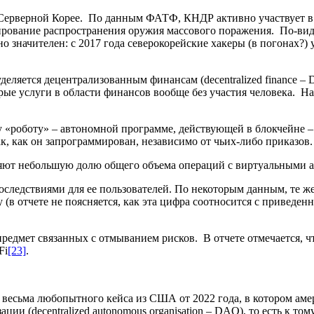
 Серверной Корее. По данным ФАТФ, КНДР активно участвует в
нсирование распространения оружия массового поражения. По-в
о значителен: с 2017 года северокорейские хакеры (в погонах?)
уделяется децентрализованным финансам (decentralized finance 
рые услуги в области финансов вообще без участия человека. Н
ому «роботу» – автономной программе, действующей в блокчейне 
ак, как он запрограммирован, независимо от чьих-либо приказов
яют небольшую долю общего объема операций с виртуальными ак
оследствиями для ее пользователей. По некоторым данным, те ж
ду (в отчете не поясняется, как эта цифра соотносится с приве
едмет связанных с отмыванием рисков. В отчете отмечается, ч
Fi
[23]
.
весьма любопытного кейса из США от 2022 года, в котором амери
ии (decentralized autonomous organisation – DAO), то есть к т