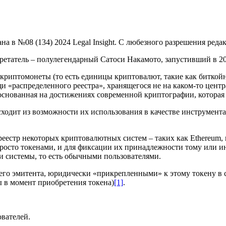
на в №08 (134) 2024 Legal Insight. С любезного разрешения ре
ретатель – полулегендарный Сатоси Накамото, запустивший в 2
о криптомонеты (то есть единицы криптовалют, такие как битко
 «распределенного реестра», хранящегося не на каком-то центр
, основанная на достижениях современной криптографии, которая
ходит из возможности их использования в качестве инструмент
естр некоторых криптовалютных систем – таких как Ethereum, н
росто токенами, и для фиксации их принадлежности тому или и
и системы, то есть обычными пользователями.
 его эмитента, юридически «прикрепленными» к этому токену в 
ы в момент приобретения токена)
[1]
.
ователей.