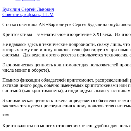
Будылин Сергей Львович
Советник, к.ф-м.н., LL.M
Статья советника АБ «Бартолиус» Сергея Будылина опубликова
Криптоактивы – замечательное изобретение XXI века. Их изоб
Не вдаваясь здесь в технические подробности, скажу лишь, чт
которых тому или иному пользователю фиксируется при помощи
системы. Для ведения этого реестра используется технология
Экономическая ценность криптомонет для пользователей проис
числа монет в обороте).
Помимо фиксации обладателей криптомонет, распределенный ре
активов иного рода, обычно именуемых криптотокенами или п
системой (как криптомонеты), а индивидуальными участникам
Экономическая ценность токена определяется обязательствами
заключается путем присоединения к нему пользователя систем
***
Криптовалюты во многих отношениях очень удобны для польз