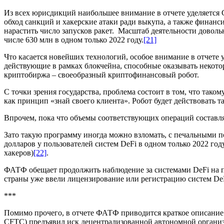
Из всех юрисдикций наибольшее внимание в отчете уделяется
обход санкций и хакерские атаки ради выкупа, а также фина
нарастить число запусков ракет. Масштаб деятельности довольн
числе 630 млн в одном только 2022 году.
[21]
Что касается новейших технологий, особое внимание в отчете 
действующие в рамках блокчейна, способные оказывать некото
криптобиржа – своеобразный криптофинансовый робот.
С точки зрения государства, проблема состоит в том, что так
как принцип «знай своего клиента». Робот будет действовать т
Впрочем, пока что объемы соответствующих операций составл
Зато такую программу иногда можно взломать, с печальными п
долларов у пользователей систем DeFi в одном только 2022 го
хакеров)
[22]
.
ФАТФ обещает продолжить наблюдение за системами DeFi на пр
страны уже ввели лицензирование или регистрацию систем De
***
Помимо прочего, в отчете ФАТФ приводится краткое описание 
CFTC) предъявил иск децентрализованной автономной организац