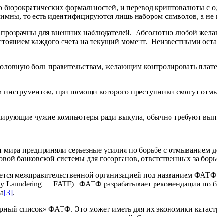
о бюрократических формальностей, и перевод криптовалюты с од
имны, то есть идентифицируются лишь набором символов, а не 
m) прозрачны для внешних наблюдателей. Абсолютно любой жела
 состоянием каждого счета на текущий момент. Неизвестными ост
головную боль правительствам, желающим контролировать плате
 инструментом, при помощи которого преступники смогут отмы
окирующие чужие компьютеры ради выкупа, обычно требуют вып
ан мира предприняли серьезные усилия по борьбе с отмыванием 
вой банковской системы для госорганов, ответственных за бор
ется межправительственной организацией под названием ФАТФ.
oney Laundering — FATF). ФАТФ разрабатывает рекомендации по 
ра
[3]
.
черный список» ФАТФ. Это может иметь для их экономики катаст