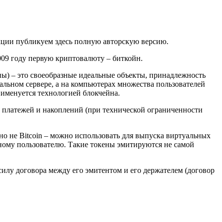
дакции публикуем здесь полную авторскую версию.
009 году первую криптовалюту – биткойн.
йны) – это своеобразные идеальные объекты, принадлежность
альном сервере, а на компьютерах множества пользователей
 именуется технологией блокчейна.
а платежей и накоплений (при технической ограниченности
о не Bitcoin – можно использовать для выпуска виртуальных
ному пользователю. Такие токены эмитируются не самой
силу договора между его эмитентом и его держателем (договор