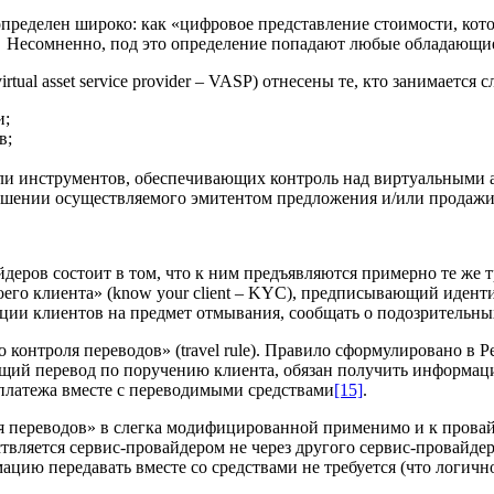
 определен широко: как «цифровое представление стоимости, ко
. Несомненно, под это определение попадают любые обладающи
tual asset service provider – VASP) отнесены те, кто занимаетс
и;
в;
ли инструментов, обеспечивающих контроль над виртуальными 
ношении осуществляемого эмитентом предложения и/или продажи
еров состоит в том, что к ним предъявляются примерно те же 
оего клиента» (know your client – KYC), предписывающий иден
кции клиентов на предмет отмывания, сообщать о подозрительны
контроля переводов» (travel rule). Правило сформулировано в Р
ий перевод по поручению клиента, обязан получить информацию
платежа вместе с переводимыми средствами
[15]
.
ля переводов» в слегка модифицированной применимо и к прова
твляется сервис-провайдером не через другого сервис-провайдер
ацию передавать вместе со средствами не требуется (что логичн