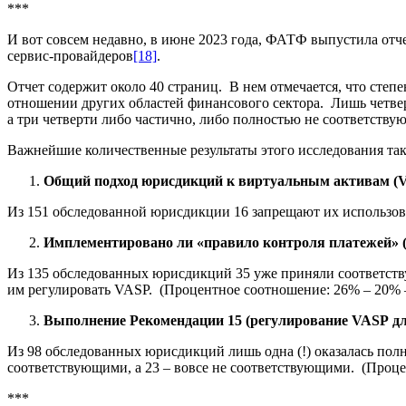
***
И вот совсем недавно, в июне 2023 года, ФАТФ выпустила о
сервис-провайдеров
[18]
.
Отчет содержит около 40 страниц. В нем отмечается, что сте
отношении других областей финансового сектора. Лишь четве
а три четверти либо частично, либо полностью не соответству
Важнейшие количественные результаты этого исследования та
Общий подход юрисдикций к виртуальным активам (
Из 151 обследованной юрисдикции 16 запрещают их использова
Имплементировано ли «правило контроля платежей» (t
Из 135 обследованных юрисдикций 35 уже приняли соответствующ
им регулировать VASP. (Процентное соотношение: 26% – 20% 
Выполнение Рекомендации 15 (регулирование VASP
д
Из 98 обследованных юрисдикций лишь одна (!) оказалась по
соответствующими, а 23 – вовсе не соответствующими. (Проце
***