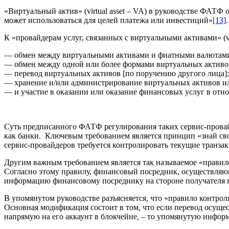
«Виртуальный актив» (virtual asset – VA) в руководстве ФАТФ
может использоваться для целей платежа или инвестиций»
[13]
К «провайдерам услуг, связанных с виртуальными активами» (vir
— обмен между виртуальными активами и фиатными валютам
— обмен между одной или более формами виртуальных активо
— перевод виртуальных активов [по поручению другого лица];
— хранение и/или администрирование виртуальных активов и
— и участие в оказании или оказание финансовых услуг в от
Суть предписанного ФАТФ регулирования таких сервис-провайд
как банки. Ключевым требованием является принцип «знай св
сервис-провайдеров требуется контролировать текущие транза
Другим важным требованием является так называемое «правило 
Согласно этому правилу, финансовый посредник, осуществляющ
информацию финансовому посреднику на стороне получателя 
В упомянутом руководстве разъясняется, что «правило контро
Основная модификация состоит в том, что если перевод осущес
напрямую на его аккаунт в блокчейне, – то упомянутую информ