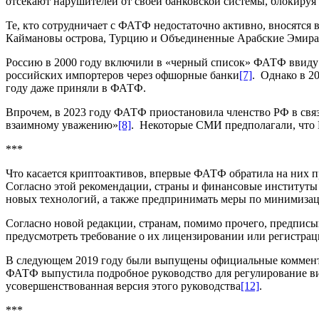
отсекают нарушителей от своей банковской системы, блокиру
Те, кто сотрудничает с ФАТФ недостаточно активно, вносятся
Каймановы острова, Турцию и Объединенные Арабские Эмир
Россию в 2000 году включили в «черный список» ФАТФ ввиду 
российских импортеров через офшорные банки
[7]
. Однако в 2
году даже приняли в ФАТФ.
Впрочем, в 2023 году ФАТФ приостановила членство РФ в связ
взаимному уважению»
[8]
. Некоторые СМИ предполагали, что Р
***
Что касается криптоактивов, впервые ФАТФ обратила на них 
Согласно этой рекомендации, страны и финансовые институт
новых технологий, а также предпринимать меры по минимизац
Согласно новой редакции, странам, помимо прочего, предписыв
предусмотреть требование о их лицензировании или регистра
В следующем 2019 году были выпущены официальные комментар
ФАТФ выпустила подробное руководство для регулирование ви
усовершенствованная версия этого руководства
[12]
.
***