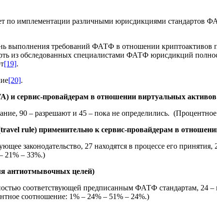
тчет по имплементации различными юрисдикциями стандартов Ф
пень выполнения требований ФАТФ в отношении криптоактивов по
рть из обследованных специалистами ФАТФ юрисдикций полност
ют
[19]
.
кие
[20]
.
VA
) и сервис-провайдерам в отношении виртуальных активо
ние, 90 – разрешают и 45 – пока не определились. (Процентное
ravel
rule
) применительно к сервис-провайдерам в отношен
ее законодательство, 27 находятся в процессе его принятия, 28
– 21% – 33%.)
ля антиотмывочных целей)
лностью соответствующей предписанным ФАТФ стандартам, 24 – 
нтное соотношение: 1% – 24% – 51% – 24%.)