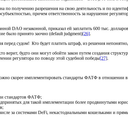
она по получению разрешения на свою деятельность и по идент
ъектностью, причем ответственность за нарушение регулятор н
нной DAO незаконной, приказал ей заплатить 600 тыс. долларов 
е было принято заочно (default judgment)
[26]
.
вия перед судом! Кто будет платить штраф, из решения непонятн
то верит, будто они могут обойти закон путем создания структ
влении регулятора по поводу этой судебной победы
[27]
.
можно скорее имплементировать стандарты ФАТФ в отношении в
ии стандартов ФАТФ;
редпринятых для такой имплементации более продвинутыми юри
в;
исле за системами DeFi, некастодиальными кошельками и прям