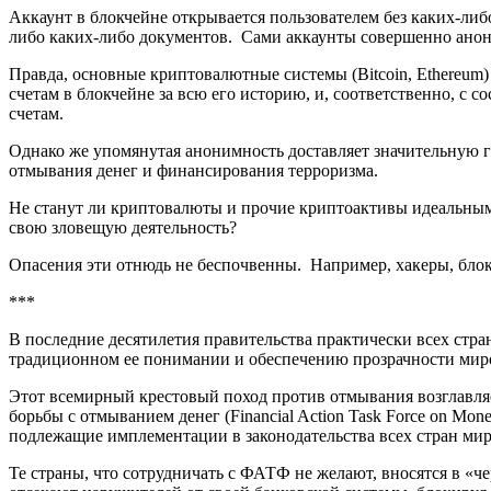
Аккаунт в блокчейне открывается пользователем без каких-либ
либо каких-либо документов. Сами аккаунты совершенно анон
Правда, основные криптовалютные системы (Bitcoin, Ethereu
счетам в блокчейне за всю его историю, и, соответственно, с
счетам.
Однако же упомянутая анонимность доставляет значительную 
отмывания денег и финансирования терроризма.
Не станут ли криптовалюты и прочие криптоактивы идеальным
свою зловещую деятельность?
Опасения эти отнюдь не беспочвенны. Например, хакеры, бл
***
В последние десятилетия правительства практически всех стр
традиционном ее понимании и обеспечению прозрачности миро
Этот всемирный крестовый поход против отмывания возглавля
борьбы с отмыванием денег (Financial Action Task Force on M
подлежащие имплементации в законодательства всех стран ми
Те страны, что сотрудничать с ФАТФ не желают, вносятся в «