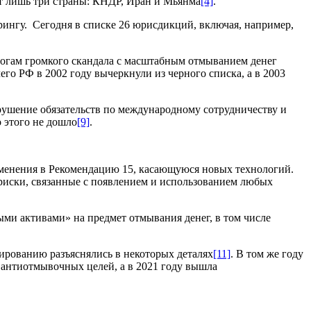
ят лишь три страны: КНДР, Иран и Мьянма
[4]
.
ингу. Сегодня в списке 26 юрисдикций, включая, например,
итогам громкого скандала с масштабным отмыванием денег
го РФ в 2002 году вычеркнули из черного списка, а в 2003
рушение обязательств по международному сотрудничеству и
 этого не дошло
[9]
.
изменения в Рекомендацию 15, касающуюся новых технологий.
иски, связанные с появлением и использованием любых
ыми активами» на предмет отмывания денег, в том числе
ированию разъяснялись в некоторых деталях
[11]
. В том же году
антиотмывочных целей, а в 2021 году вышла