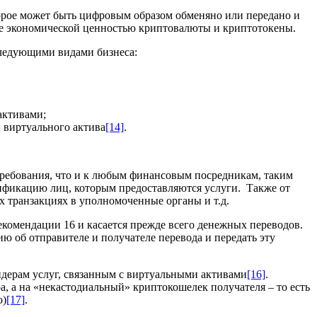
торое может быть цифровым образом обменяно или передано и
е экономической ценностью криптовалюты и криптотокены.
я следующими видами бизнеса:
активами;
 виртуального актива
[14]
.
требования, что и к любым финансовым посредникам, таким
тификацию лиц, которым предоставляются услуги. Также от
х транзакциях в уполномоченные органы и т.д.
екомендации 16 и касается прежде всего денежных переводов.
 об отправителе и получателе перевода и передать эту
йдерам услуг, связанным с виртуальными активами
[16]
.
а, а на «некастодиальный» криптокошелек получателя – то есть
о)
[17]
.