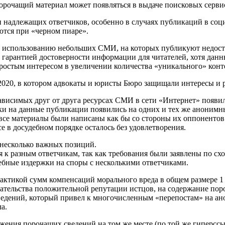
орочащий материал может появляться в выдаче поисковых сервисо
адлежащих ответчиков, особенно в случаях публикаций в соци
ются при «черном пиаре».
т к использованию небольших СМИ, на которых публикуют недо
 гарантией достоверности информации для читателей, хотя дан
простым интересом в увеличении количества «уникального» конт
020, в котором адвокаты и юристы Бюро защищали интересы и ре
езависимых друг от друга ресурсах СМИ в сети «Интернет» появ
и на данные публикации появились на одних и тех же анонимны
 все материалы были написаны как бы со стороны их оппоненто
се в досудебном порядке осталось без удовлетворения.
и несколько важных позиций.
ия к разным ответчикам, так как требования были заявлены по 
дебные издержки на споры с несколькими ответчиками.
ктикой сумм компенсаций морального вреда в общем размере 1 20
азательства положительной репутации истцов, на содержание пор
ведений, который привел к многочисленным «перепостам» на ан
а.
ения порочащих сведений на том же месте (по той же гиперссыл