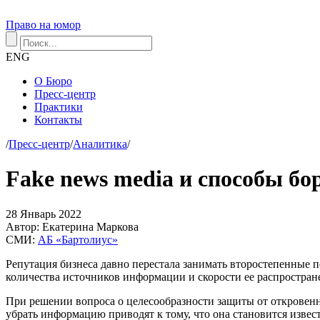
Право на юмор
ENG
О Бюро
Пресс-центр
Практики
Контакты
/
Пресс-центр
/
Аналитика
/
Fake news media и способы бо
28
Январь
2022
Автор:
Екатерина Маркова
СМИ:
АБ «Бартолиус»
Репутация бизнеса давно перестала занимать второстепенные п
количества источников информации и скорости ее распростра
При решении вопроса о целесообразности защиты от откровен
убрать информацию приводят к тому, что она становится извес