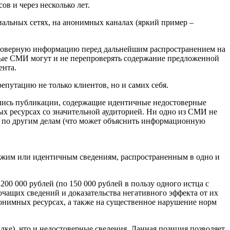
в и через несколько лет.
альных сетях, на анонимных каналах (яркий пример –
стоверную информацию перед дальнейшим распространением на
ные СМИ могут и не перепроверять содержание предложенной
ента.
путацию не только клиентов, но и самих себя.
ились публикации, содержащие идентичные недостоверные
х ресурсах со значительной аудиторией. Ни одно из СМИ не
в по другим делам (что может объяснить информационную
схожим или идентичным сведениям, распространенным в одно и
0 000 рублей (по 150 000 рублей в пользу одного истца с
очащих сведений и доказательства негативного эффекта от их
онимных ресурсах, а также на существенное нарушение норм
ке), что и недостоверные сведения. Данная позиция позволяет