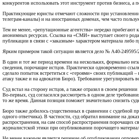
конкурентов использовать этот инструмент против бизнеса, а п
Практикующие юристы отмечают сложности при установлении н
телеграм-каналы) и на иностранных доменах, чем часто пользу
Тем не менее, «репутационные агентства» нередко прибегаю
анонимных ресурсах. Ссылка на «СМИ» выступает своего рода
публикации в связи с «заказным» характером материала либо 
Ярким примером такой ситуации является дело № А40-249595/2
В один и тот же период времени на нескольких, формально н
сведения, порочащие истцов. Практически одновременно ссылк
сделало попыток встретиться с «героями» своих публикаций –
атаку также и на адвокатов Бюро). Требование урегулировать в
Суд встал на сторону истцов, а также отразил в своем решени
Во-первых, суд согласился рассмотреть в одном деле требован
то же время. Данная позиция поможет значительно снизить су
Бюро также добилось существенных в сравнении с судебной пра
одного ответчика). В частности, суд обратил внимание на док
распространения, на сам способ распространения порочащих с
журналистской этики при опубликовании порочащего материал
Не менее важным является решение об опубликовании опроверж